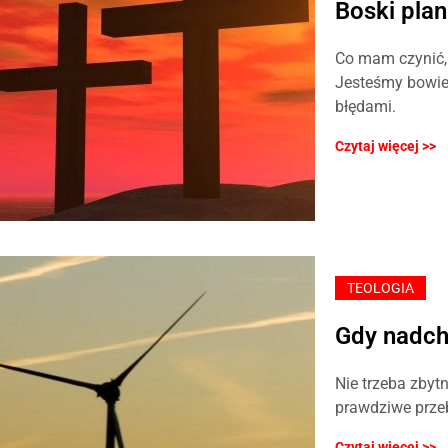
Boski pla
Co mam czynić, 
Jesteśmy bowiem
błędami.
Czytaj więcej >>
TEOLOGIA
Gdy nadch
Nie trzeba zbyt
prawdziwe prze
Czytaj więcej >>