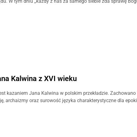
ądu. W tym dniu „każdy z nas za samego siebie zda sprawę Bog
ana Kalwina z XVI wieku
 jest kazaniem Jana Kalwina w polskim przekładzie. Zachowano
sję, archaizmy oraz surowość języka charakterystyczne dla epoki