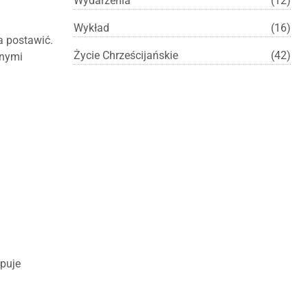
Wydarzenia
(12)
Wykład
(16)
a postawić.
Życie Chrześcijańskie
(42)
snymi
ępuje