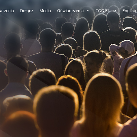
arzenia
Dołącz
Media
Oświadczenia
TGC-EU
English