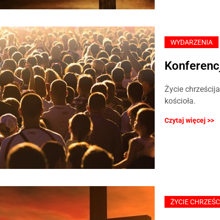
WYDARZENIA
Konferenc
Życie chrześcij
kościoła.
Czytaj więcej >>
ŻYCIE CHRZEŚC