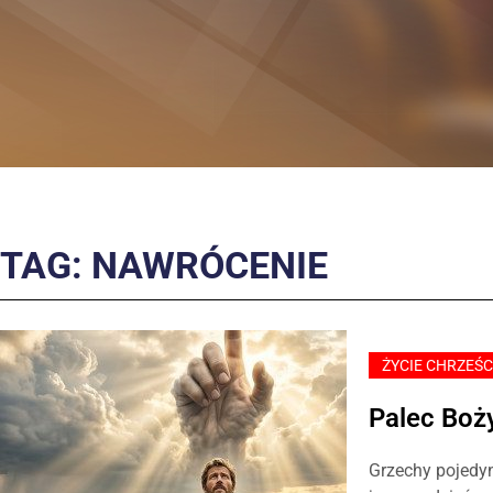
TAG: NAWRÓCENIE
ŻYCIE CHRZEŚC
Palec Boż
Grzechy pojedyn