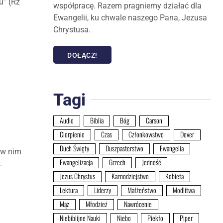
u” (Rz
współpracę. Razem pragniemy działać dla
Ewangelii, ku chwale naszego Pana, Jezusa
Chrystusa.
DOŁĄCZ!
Tagi
Audio
Biblia
Bóg
Carson
Cierpienie
Czas
Członkowstwo
Dever
Duch Święty
Duszpasterstwo
Ewangelia
 w nim
Ewangelizacja
Grzech
Jedność
.
Jezus Chrystus
Kaznodziejstwo
Kobieta
Lektura
Liderzy
Małżeństwo
Modlitwa
Mąż
Młodzież
Nawrócenie
Niebiblijne Nauki
Niebo
Piekło
Piper