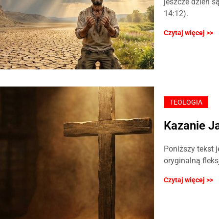
jeszcze dzień s
14:12).
Czytaj więcej >>
TEOLOGIA
Kazanie J
Poniższy tekst
oryginalną flek
Czytaj więcej >>