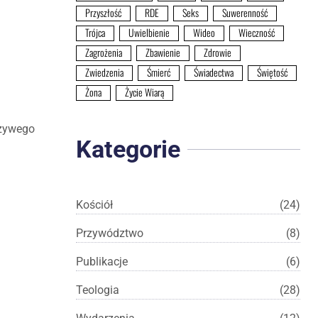
Przyszłość
RDE
Seks
Suwerenność
Trójca
Uwielbienie
Wideo
Wieczność
Zagrożenia
Zbawienie
Zdrowie
Zwiedzenia
Śmierć
Świadectwa
Świętość
Żona
Życie Wiarą
 żywego
Kategorie
Kościół
(24)
Przywództwo
(8)
Publikacje
(6)
Teologia
(28)