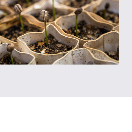
zątku 2009 roku odbyło się kilka spotkań konsultacyjnych 
esowanymi nowo powstającą inicjatywą. Wiosną 2009 roku o
urowano działalność Razem dla Ewangelii i uruchomiono se
ym czasie, pod patronatem RDE, odbyły się dwie regionaln
eśnie Rada RDE zaczęła przygotowania do pierwszej konferen
wie roku 2009 podjęto prace nad pierwszymi publikacjami 
towaniem stanowiska ruchu wobec nowych zjawisk obser