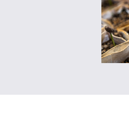
 przez długi czas kiełkowało w sercach
​Na poc
zainter
zainaug
h zborów, okazało się, że kilku z
tym sam
tworzenia ruchu, który by na nie
Jednocz
owano wizję i cele działania.
 wiary i określono podstawowe
​W poło
przygo