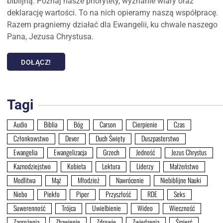
biblijną. Poznaj nasze priorytety, wyznanie wiary oraz
deklarację wartości. To na nich opieramy naszą współpracę.
Razem pragniemy działać dla Ewangelii, ku chwale naszego
Pana, Jezusa Chrystusa.
DOŁĄCZ!
Tagi
Audio
Biblia
Bóg
Carson
Cierpienie
Czas
Członkowstwo
Dever
Duch Święty
Duszpasterstwo
Ewangelia
Ewangelizacja
Grzech
Jedność
Jezus Chrystus
Kaznodziejstwo
Kobieta
Lektura
Liderzy
Małżeństwo
Modlitwa
Mąż
Młodzież
Nawrócenie
Niebiblijne Nauki
Niebo
Piekło
Piper
Przyszłość
RDE
Seks
Suwerenność
Trójca
Uwielbienie
Wideo
Wieczność
Zagrożenia
Zbawienie
Zdrowie
Zwiedzenia
Śmierć