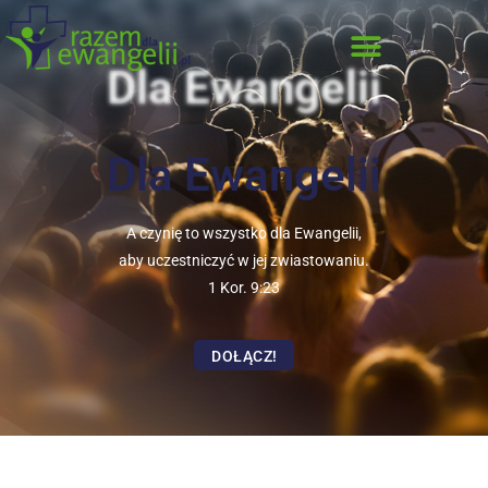
Dla Ewangelii
Dla Ewangelii
A czynię to wszystko dla Ewangelii,
aby uczestniczyć w jej zwiastowaniu.
1 Kor. 9:23
DOŁĄCZ!