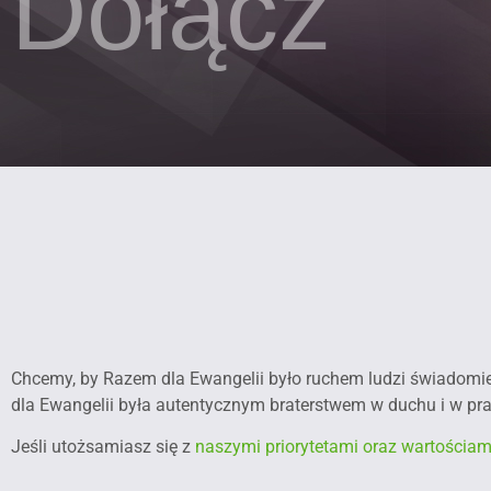
Dołącz
Chcemy, by Razem dla Ewangelii było ruchem ludzi świadomi
dla Ewangelii była autentycznym braterstwem w duchu i w pr
Jeśli utożsamiasz się z
naszymi priorytetami oraz wartościam