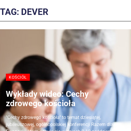
TAG: DEVER
KOŚCIÓŁ
Wykłady wideo: Cechy
zdrowego kościoła
"Cechy zdrowego kościoła" to temat dziesiątej,
jubileuszowej, ogólnopolskiej konferencji Razem dla