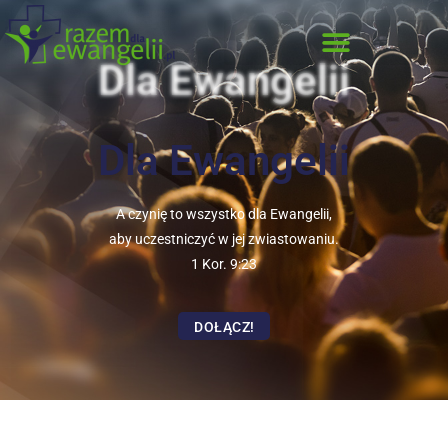
Dla Ewangelii
Dla Ewangelii
A czynię to wszystko dla Ewangelii,
aby uczestniczyć w jej zwiastowaniu.
1 Kor. 9:23
DOŁĄCZ!