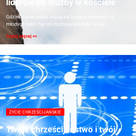
liderów do służby w kościele
Gdziekolwiek jesteś, staraj się zawsze wpływać na
młodych ludzi. Są oni nadzieją kościoła i kraju ...
Czytaj więcej >>
ŻYCIE CHRZEŚCIJAŃSKIE
Twoje chrześcijaństwo i twój