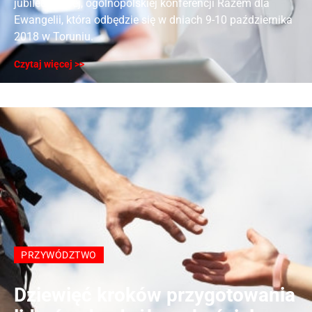
jubileuszowej, ogólnopolskiej konferencji Razem dla
Ewangelii, która odbędzie się w dniach 9-10 października
2018 w Toruniu.
Czytaj więcej >>
PRZYWÓDZTWO
​Dziewięć kroków przygotowania