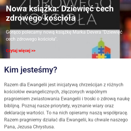
Nowa książka: Dziewięć cech
zdrowego kościoła
​Gorąco polecamy nową książkę Marka Devera "Dziewięć
cech zdrowego kościoła".
Czytaj więcej >>
Kim jesteśmy?
Razem dla Ewangelii jest inicjatywą chrześcijan z różnych
kościołów ewangelicznych, złączonych wspólnym
pragnieniem zwiastowania Ewangelii i troski o zdrową naukę
biblijną. Poznaj nasze priorytety, wyznanie wiary oraz
deklarację wartości. To na nich opieramy naszą współpracę.
Razem pragniemy działać dla Ewangelii, ku chwale naszego
Pana, Jezusa Chrystusa.