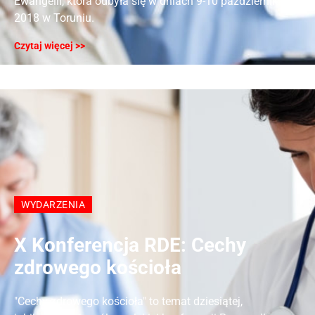
Ewangelii, która odbyła się w dniach 9-10 października
2018 w Toruniu.
Czytaj więcej >>
WYDARZENIA
X Konferencja RDE: Cechy
zdrowego kościoła
"Cechy zdrowego kościoła" to temat dziesiątej,