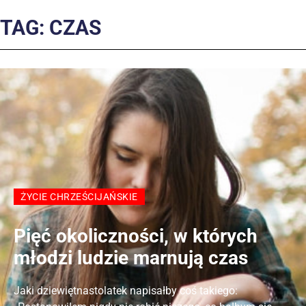
TAG: CZAS
ŻYCIE CHRZEŚCIJAŃSKIE
Pięć okoliczności, w których
młodzi ludzie marnują czas
Jaki dziewiętnastolatek napisałby coś takiego: