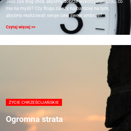
Jeśli zaś Bóg chce, abyśmy dobrze wykorzystali czas, co
ma na myśli? Czy Bogu zależy najbardziej na tym,
abyśmy realizowali swoje cele, swoje ambicje?
Czytaj więcej >>
ŻYCIE CHRZEŚCIJAŃSKIE
Ogromna strata