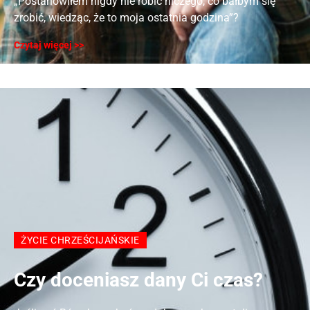
„Postanowiłem nigdy nie robić niczego, co bałbym się
zrobić, wiedząc, że to moja ostatnia godzina”?
Czytaj więcej >>
ŻYCIE CHRZEŚCIJAŃSKIE
Czy doceniasz dany Ci czas?