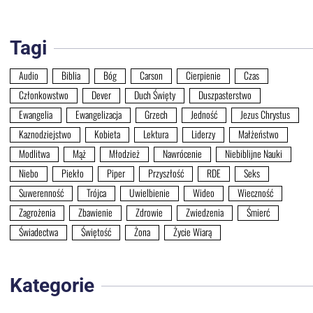
Tagi
Audio
Biblia
Bóg
Carson
Cierpienie
Czas
Członkowstwo
Dever
Duch Święty
Duszpasterstwo
Ewangelia
Ewangelizacja
Grzech
Jedność
Jezus Chrystus
Kaznodziejstwo
Kobieta
Lektura
Liderzy
Małżeństwo
Modlitwa
Mąż
Młodzież
Nawrócenie
Niebiblijne Nauki
Niebo
Piekło
Piper
Przyszłość
RDE
Seks
Suwerenność
Trójca
Uwielbienie
Wideo
Wieczność
Zagrożenia
Zbawienie
Zdrowie
Zwiedzenia
Śmierć
Świadectwa
Świętość
Żona
Życie Wiarą
Kategorie