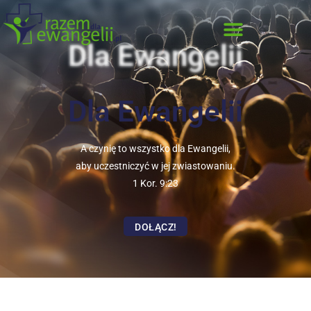
Dla Ewangelii
Dla Ewangelii
A czynię to wszystko dla Ewangelii,
aby uczestniczyć w jej zwiastowaniu.
1 Kor. 9:23
DOŁĄCZ!