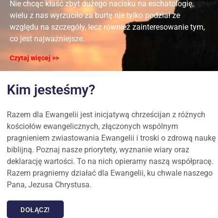
Nie chcąc kłaść zbyt dużego nacisku na eschatologię,
wielu z nas wyrzuciło za burtę nie tylko podział ze
względu na szczegóły, lecz również zainteresowanie tym,
co jest najważniejsze.
Czytaj więcej >>
Kim jesteśmy?
Razem dla Ewangelii jest inicjatywą chrześcijan z różnych
kościołów ewangelicznych, złączonych wspólnym
pragnieniem zwiastowania Ewangelii i troski o zdrową naukę
biblijną. Poznaj nasze priorytety, wyznanie wiary oraz
deklarację wartości. To na nich opieramy naszą współpracę.
Razem pragniemy działać dla Ewangelii, ku chwale naszego
Pana, Jezusa Chrystusa.
DOŁĄCZ!