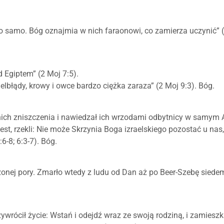
to samo. Bóg oznajmia w nich faraonowi, co zamierza uczynić” 
 Egiptem” (2 Moj 7:5).
ielbłądy, krowy i owce bardzo ciężka zaraza” (2 Moj 9:3). Bóg.
ich zniszczenia i nawiedzał ich wrzodami odbytnicy w samym 
jest, rzekli: Nie może Skrzynia Boga izraelskiego pozostać u nas
6-8; 6:3-7). Bóg.
zonej pory. Zmarło wtedy z ludu od Dan aż po Beer-Szebę siede
ywrócił życie: Wstań i odejdź wraz ze swoją rodziną, i zamieszk