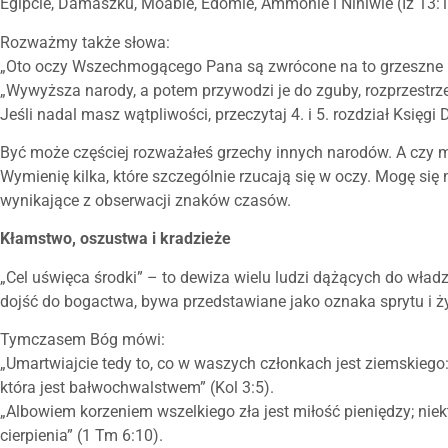
Egipcie, Damaszku, Moabie, Edomie, Ammonie i Niniwie (Iz 13:1; 1
Rozważmy także słowa:
„Oto oczy Wszechmogącego Pana są zwrócone na to grzeszne kró
„Wywyższa narody, a potem przywodzi je do zguby, rozprzestrze
Jeśli nadal masz wątpliwości, przeczytaj 4. i 5. rozdział Księgi 
Być może częściej rozważałeś grzechy innych narodów. A czy 
Wymienię kilka, które szczególnie rzucają się w oczy. Mogę się
wynikające z obserwacji znaków czasów.
Kłamstwo, oszustwa i kradzieże
„Cel uświęca środki” – to dewiza wielu ludzi dążących do władz
dojść do bogactwa, bywa przedstawiane jako oznaka sprytu i ż
Tymczasem Bóg mówi:
„Umartwiajcie tedy to, co w waszych członkach jest ziemskiego
która jest bałwochwalstwem” (Kol 3:5).
„Albowiem korzeniem wszelkiego zła jest miłość pieniędzy; niektó
cierpienia” (1 Tm 6:10).