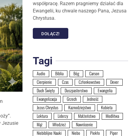
współpracę. Razem pragniemy działać dla
Ewangelii, ku chwale naszego Pana, Jezusa
Chrystusa.
DOŁĄCZ!
Tagi
Audio
Biblia
Bóg
Carson
Cierpienie
Czas
Członkowstwo
Dever
Duch Święty
Duszpasterstwo
Ewangelia
Ewangelizacja
Grzech
Jedność
an
Jezus Chrystus
Kaznodziejstwo
Kobieta
Lektura
Liderzy
Małżeństwo
Modlitwa
Boży”.
 Jezusie
Mąż
Młodzież
Nawrócenie
Niebiblijne Nauki
Niebo
Piekło
Piper