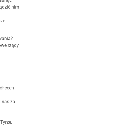
usunąć
ządzić nim
oże
owania?
iowe rządy
h
ół cech
z nas za
 Tyrze,