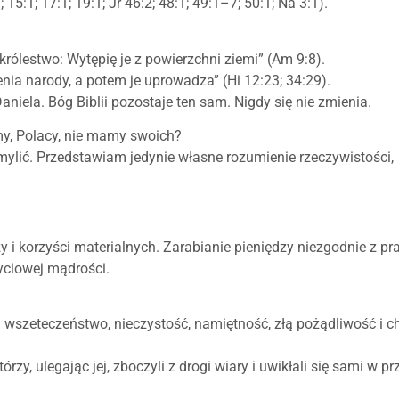
5:1; 17:1; 19:1; Jr 46:2; 48:1; 49:1–7; 50:1; Na 3:1).
lestwo: Wytępię je z powierzchni ziemi” (Am 9:8).
nia narody, a potem je uprowadza” (Hi 12:23; 34:29).
Daniela. Bóg Biblii pozostaje ten sam. Nigdy się nie zmienia.
my, Polacy, nie mamy swoich?
 mylić. Przedstawiam jedynie własne rozumienie rzeczywistości,
y i korzyści materialnych. Zarabianie pieniędzy niezgodnie z p
yciowej mądrości.
: wszeteczeństwo, nieczystość, namiętność, złą pożądliwość i c
rzy, ulegając jej, zboczyli z drogi wiary i uwikłali się sami w p