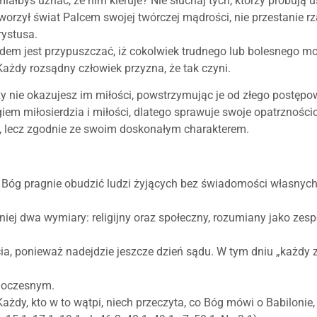
iałbyś uznać, że nim kieruje? Nie słuchaj tych, którzy próbują 
worzył świat Palcem swojej twórczej mądrości, nie przestanie r
rystusa.
 błędem jest przypuszczać, iż cokolwiek trudnego lub bolesnego m
Każdy rozsądny człowiek przyzna, że tak czyni.
Czy nie okazujesz im miłości, powstrzymując je od złego postęp
giem miłosierdzia i miłości, dlatego sprawuje swoje opatrznośc
a, lecz zgodnie ze swoim doskonałym charakterem.
óg pragnie obudzić ludzi żyjących bez świadomości własnyc
ej dwa wymiary: religijny oraz społeczny, rozumiany jako zesp
cia, ponieważ nadejdzie jeszcze dzień sądu. W tym dniu „każdy 
 doczesnym.
Każdy, kto w to wątpi, niech przeczyta, co Bóg mówi o Babilonie,