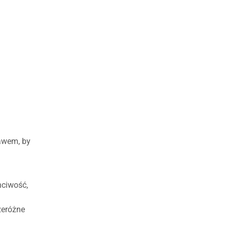
rawem, by
hciwość,
rzeróżne