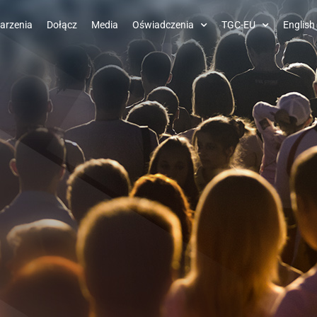
arzenia
Dołącz
Media
Oświadczenia
TGC-EU
English