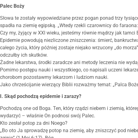
Palec Boży
Słowa te zostały wypowiedziane przez pogan ponad trzy tysiące
spadła na ziemię egipską. „Wtedy rzekli czarownicy do faraona:
Czy my, żyjący w XXI wieku, jesteśmy równie mądrzy jak tamci 
Epidemie powodują niezliczone zniszczenia: śmierć, bankructw
całego życia, który później zostaje niejako wrzucony „do morza
odczułby ich skutków.
Żadne lekarstwa, środki zaradcze ani metody leczenia nie wyda
Pomimo postępu nauki i wszystkiego, co napisali uczeni lekarz
chorobom pozostawmy lekarzom i ludziom nauki.
Jako chrześcijanie wierzący Biblii rozważmy temat: „Palca Boż
I. Skąd pochodzą epidemie i zarazy?
Pochodzą one od Boga. Ten, który rządzi niebem i ziemią, które
wydarzyć – właśnie On podnosi swój Palec.
Kto zesłał potop za dni Noego?
„Bo oto Ja sprowadzę potop na ziemię, aby zniszczyć pod niebem
zginie” (1 Moj 6:17). Bóg.