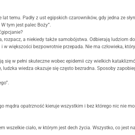
 lat temu. Padły z ust egipskich czarowników, gdy jedna ze sły
 W tym jest palec Boży”.
Egipcjanie?
a, rozpacz, a niekiedy także samobójstwa. Odbierają ludziom d
” i w większości bezpowrotnie przepada. Nie ma człowieka, który
ją się w pełni skuteczne wobec epidemii czy wielkich kataklizm
e, ludzka wiedza okazuje się często bezradna. Sposoby zapobie
ego”.
go mądra opatrzność kieruje wszystkim i bez którego nic nie mo
 wszelkie ciało, w którym jest dech życia. Wszystko, co jest na