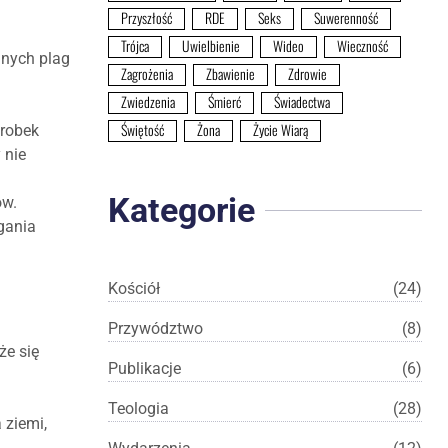
Przyszłość
RDE
Seks
Suwerenność
Trójca
Uwielbienie
Wideo
Wieczność
nnych plag
Zagrożenia
Zbawienie
Zdrowie
Zwiedzenia
Śmierć
Świadectwa
Świętość
Żona
Życie Wiarą
orobek
 nie
Kategorie
ów.
gania
Kościół
(24)
Przywództwo
(8)
że się
Publikacje
(6)
Teologia
(28)
 ziemi,