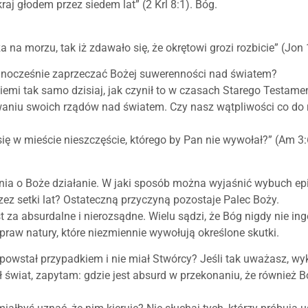
aj głodem przez siedem lat” (2 Krl 8:1). Bóg.
a na morzu, tak iż zdawało się, że okrętowi grozi rozbicie” (Jon 
ednocześnie zaprzeczać Bożej suwerenności nad światem?
ziemi tak samo dzisiaj, jak czynił to w czasach Starego Testame
waniu swoich rządów nad światem. Czy nasz wątpliwości co do r
się w mieście nieszczęście, którego by Pan nie wywołał?” (Am 3:
ania o Boże działanie. W jaki sposób można wyjaśnić wybuch ep
zez setki lat? Ostateczną przyczyną pozostaje Palec Boży.
za absurdalne i nierozsądne. Wielu sądzi, że Bóg nigdy nie ing
praw natury, które niezmiennie wywołują określone skutki.
t powstał przypadkiem i nie miał Stwórcy? Jeśli tak uważasz, w
ł świat, zapytam: gdzie jest absurd w przekonaniu, że również 