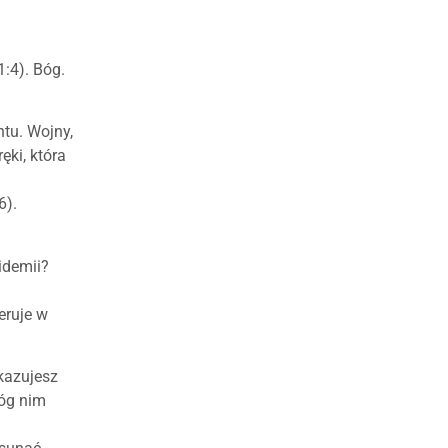
1:4). Bóg.
ntu. Wojny,
ęki, która
6).
idemii?
eruje w
ykazujesz
Bóg nim