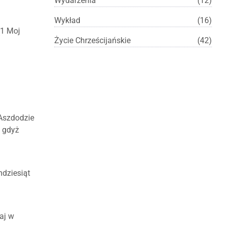
Wydarzenia
(12)
Wykład
(16)
(1 Moj
Życie Chrześcijańskie
(42)
Aszdodzie
, gdyż
mdziesiąt
aj w