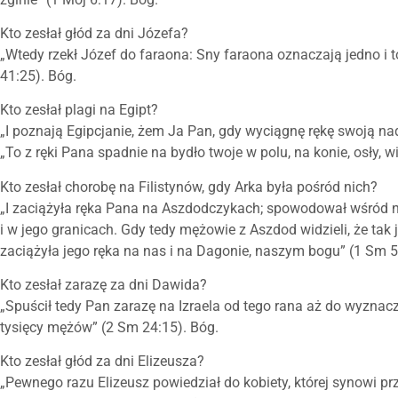
Kto zesłał głód za dni Józefa?
„Wtedy rzekł Józef do faraona: Sny faraona oznaczają jedno i 
41:25). Bóg.
Kto zesłał plagi na Egipt?
„I poznają Egipcjanie, żem Ja Pan, gdy wyciągnę rękę swoją nad
„To z ręki Pana spadnie na bydło twoje w polu, na konie, osły, w
Kto zesłał chorobę na Filistynów, gdy Arka była pośród nich?
„I zaciążyła ręka Pana na Aszdodczykach; spowodował wśród n
i w jego granicach. Gdy tedy mężowie z Aszdod widzieli, że tak 
zaciążyła jego ręka na nas i na Dagonie, naszym bogu” (1 Sm 5:
Kto zesłał zarazę za dni Dawida?
„Spuścił tedy Pan zarazę na Izraela od tego rana aż do wyznac
tysięcy mężów” (2 Sm 24:15). Bóg.
Kto zesłał głód za dni Elizeusza?
„Pewnego razu Elizeusz powiedział do kobiety, której synowi prz