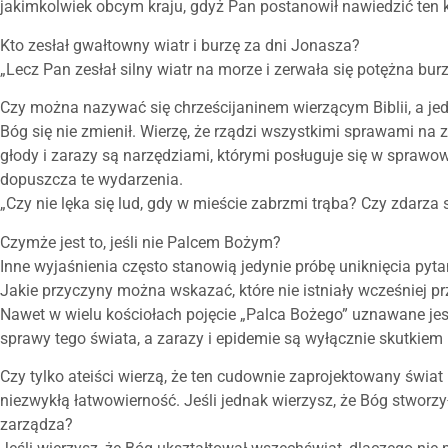
jakimkolwiek obcym kraju, gdyż Pan postanowił nawiedzić ten kr
Kto zesłał gwałtowny wiatr i burzę za dni Jonasza?
„Lecz Pan zesłał silny wiatr na morze i zerwała się potężna burz
Czy można nazywać się chrześcijaninem wierzącym Biblii, a j
Bóg się nie zmienił. Wierzę, że rządzi wszystkimi sprawami na 
głody i zarazy są narzędziami, którymi posługuje się w sprawo
dopuszcza te wydarzenia.
„Czy nie lęka się lud, gdy w mieście zabrzmi trąba? Czy zdarza 
Czymże jest to, jeśli nie Palcem Bożym?
Inne wyjaśnienia często stanowią jedynie próbę uniknięcia pyt
Jakie przyczyny można wskazać, które nie istniały wcześniej pr
Nawet w wielu kościołach pojęcie „Palca Bożego” uznawane jest 
sprawy tego świata, a zarazy i epidemie są wyłącznie skutkiem 
Czy tylko ateiści wierzą, że ten cudownie zaprojektowany świa
niezwykłą łatwowierność. Jeśli jednak wierzysz, że Bóg stworzy
zarządza?