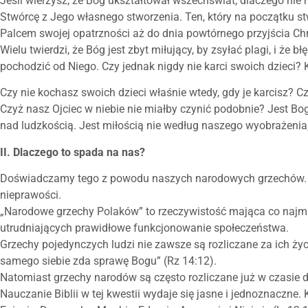
Jeśli wierzysz, że Bóg ukształtował wszechświat, dlaczego nie m
Stwórcę z Jego własnego stworzenia. Ten, który na początku st
Palcem swojej opatrzności aż do dnia powtórnego przyjścia Ch
Wielu twierdzi, że Bóg jest zbyt miłujący, by zsyłać plagi, i że
pochodzić od Niego. Czy jednak nigdy nie karci swoich dzieci? 
Czy nie kochasz swoich dzieci właśnie wtedy, gdy je karcisz? 
Czyż nasz Ojciec w niebie nie miałby czynić podobnie? Jest Bo
nad ludzkością. Jest miłością nie według naszego wyobrażeni
II. Dlaczego to spada na nas?
Doświadczamy tego z powodu naszych narodowych grzechów. B
nieprawości.
„Narodowe grzechy Polaków” to rzeczywistość mająca co najmni
utrudniających prawidłowe funkcjonowanie społeczeństwa.
Grzechy pojedynczych ludzi nie zawsze są rozliczane za ich ży
samego siebie zda sprawę Bogu” (Rz 14:12).
Natomiast grzechy narodów są często rozliczane już w czasie
Nauczanie Biblii w tej kwestii wydaje się jasne i jednoznaczne. 