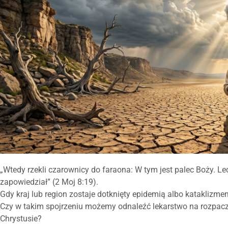
„Wtedy rzekli czarownicy do faraona: W tym jest palec Boży. Lec
zapowiedział”
(2 Moj 8:19).
Gdy kraj lub region zostaje dotknięty epidemią albo kataklizmem
Czy w takim spojrzeniu możemy odnaleźć lekarstwo na rozpacz
Chrystusie?