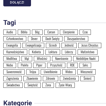
DOŁĄCZ!
Tagi
Audio
Biblia
Bóg
Carson
Cierpienie
Czas
Członkowstwo
Dever
Duch Święty
Duszpasterstwo
Ewangelia
Ewangelizacja
Grzech
Jedność
Jezus Chrystus
Kaznodziejstwo
Kobieta
Lektura
Liderzy
Małżeństwo
Modlitwa
Mąż
Młodzież
Nawrócenie
Niebiblijne Nauki
Niebo
Piekło
Piper
Przyszłość
RDE
Seks
Suwerenność
Trójca
Uwielbienie
Wideo
Wieczność
Zagrożenia
Zbawienie
Zdrowie
Zwiedzenia
Śmierć
Świadectwa
Świętość
Żona
Życie Wiarą
Kategorie