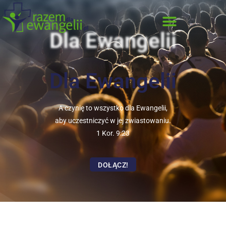
Dla Ewangelii
Dla Ewangelii
A czynię to wszystko dla Ewangelii,
aby uczestniczyć w jej zwiastowaniu.
1 Kor. 9:23
DOŁĄCZ!