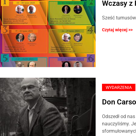
Wczasy z 
Sześć turnusów
Czytaj więcej >>
WYDARZENIA
Don Carso
Odszedł od nas 
nauczyliśmy. Je
sformułowanych 