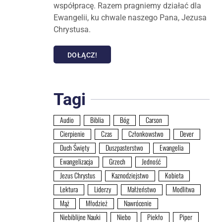
współpracę. Razem pragniemy działać dla
Ewangelii, ku chwale naszego Pana, Jezusa
Chrystusa.
DOŁĄCZ!
Tagi
Audio
Biblia
Bóg
Carson
Cierpienie
Czas
Członkowstwo
Dever
Duch Święty
Duszpasterstwo
Ewangelia
Ewangelizacja
Grzech
Jedność
Jezus Chrystus
Kaznodziejstwo
Kobieta
Lektura
Liderzy
Małżeństwo
Modlitwa
Mąż
Młodzież
Nawrócenie
Niebiblijne Nauki
Niebo
Piekło
Piper