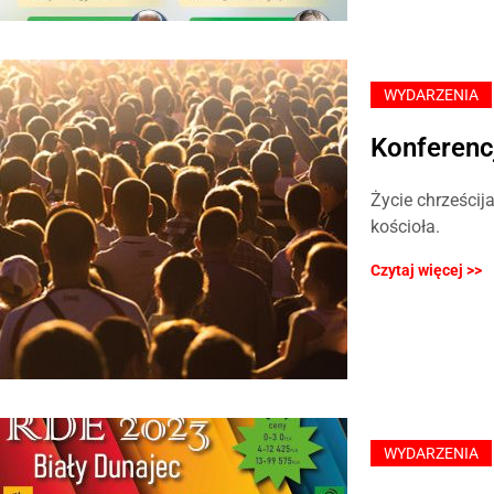
WYDARZENIA
Konferenc
Życie chrześcij
kościoła.
Czytaj więcej >>
WYDARZENIA