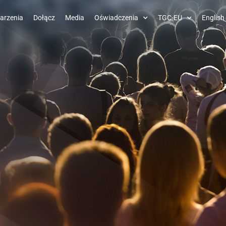
arzenia
Dołącz
Media
Oświadczenia
TGC-EU
English