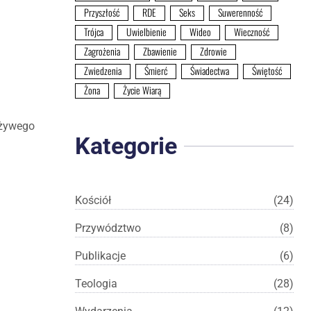
Przyszłość
RDE
Seks
Suwerenność
Trójca
Uwielbienie
Wideo
Wieczność
Zagrożenia
Zbawienie
Zdrowie
Zwiedzenia
Śmierć
Świadectwa
Świętość
Żona
Życie Wiarą
 żywego
Kategorie
Kościół
(24)
Przywództwo
(8)
Publikacje
(6)
Teologia
(28)