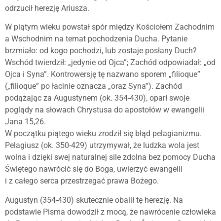
odrzucił herezję Ariusza.
W piątym wieku powstał spór między Kościołem Zachodnim
a Wschodnim na temat pochodzenia Ducha. Pytanie
brzmiało: od kogo pochodzi, lub zostaje posłany Duch?
Wschód twierdził: „jedynie od Ojca”; Zachód odpowiadał: „od
Ojca i Syna”. Kontrowersję tę nazwano sporem „filioque”
(„filioque” po łacinie oznacza „oraz Syna”). Zachód
podążając za Augustynem (ok. 354-430), oparł swoje
poglądy na słowach Chrystusa do apostołów w ewangelii
Jana 15,26.
W początku piątego wieku zrodził się błąd pelagianizmu.
Pelagiusz (ok. 350-429) utrzymywał, że ludzka wola jest
wolna i dzięki swej naturalnej sile zdolna bez pomocy Ducha
Świętego nawrócić się do Boga, uwierzyć ewangelii
i z całego serca przestrzegać prawa Bożego.
Augustyn (354-430) skutecznie obalił tę herezję. Na
podstawie Pisma dowodził z mocą, że nawrócenie człowieka