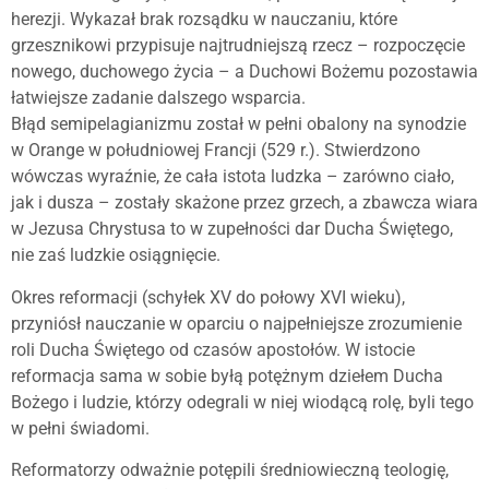
herezji. Wykazał brak rozsądku w nauczaniu, które
grzesznikowi przypisuje najtrudniejszą rzecz – rozpoczęcie
nowego, duchowego życia – a Duchowi Bożemu pozostawia
łatwiejsze zadanie dalszego wsparcia.
Błąd semipelagianizmu został w pełni obalony na synodzie
w Orange w południowej Francji (529 r.). Stwierdzono
wówczas wyraźnie, że cała istota ludzka – zarówno ciało,
jak i dusza – zostały skażone przez grzech, a zbawcza wiara
w Jezusa Chrystusa to w zupełności dar Ducha Świętego,
nie zaś ludzkie osiągnięcie.
Okres reformacji (schyłek XV do połowy XVI wieku),
przyniósł nauczanie w oparciu o najpełniejsze zrozumienie
roli Ducha Świętego od czasów apostołów. W istocie
reformacja sama w sobie byłą potężnym dziełem Ducha
Bożego i ludzie, którzy odegrali w niej wiodącą rolę, byli tego
w pełni świadomi.
Reformatorzy odważnie potępili średniowieczną teologię,