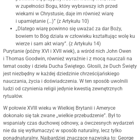
w zupełności Bogu, który wybrawszy ich przed
wiekami w Chrystusie, daje im również wiarę
i upamiętanie (…)” (z Artykułu 10)
„Dlatego wiarę powinno się uważać za dar Boży,
bowiem to Bóg działa w człowieku kształtując wolę ku
wierze i sam akt wiary”. (z Artykułu 14)
Purytanie (późny XVI i XVII wiek), a wśród nich John Owen
i Thomas Goodwin, również wyraźnie i z mocą nauczali na
temat osoby i dzieła Ducha Świętego. Głosili, że Duch Święty
jest niezbędny w każdej dziedzinie chrześcijańskiego
nauczania, życia i doświadczenia. W ten sposób uwolnili
ludzi od czynienia religii jedynie kwestią zewnętrznych
rytuałów.
W połowie XVIII wieku w Wielkiej Brytanii i Ameryce
dokonało się tak zwane „wielkie przebudzenie”. Był to
wspaniały czas duchowej odnowy, a ówczesnych wydarzeń
nie da się wytłumaczyć w sposób naturalny, lecz tylko
ponadnaturalny. Najbardziej znaczące nazwiska to: George