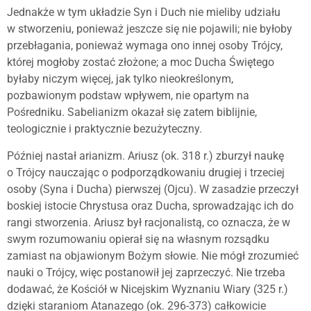
Jednakże w tym układzie Syn i Duch nie mieliby udziału
w stworzeniu, ponieważ jeszcze się nie pojawili; nie byłoby
przebłagania, ponieważ wymaga ono innej osoby Trójcy,
której mogłoby zostać złożone; a moc Ducha Świętego
byłaby niczym więcej, jak tylko nieokreślonym,
pozbawionym podstaw wpływem, nie opartym na
Pośredniku. Sabelianizm okazał się zatem biblijnie,
teologicznie i praktycznie bezużyteczny.
Później nastał arianizm. Ariusz (ok. 318 r.) zburzył naukę
o Trójcy nauczając o podporządkowaniu drugiej i trzeciej
osoby (Syna i Ducha) pierwszej (Ojcu). W zasadzie przeczył
boskiej istocie Chrystusa oraz Ducha, sprowadzając ich do
rangi stworzenia. Ariusz był racjonalistą, co oznacza, że w
swym rozumowaniu opierał się na własnym rozsądku
zamiast na objawionym Bożym słowie. Nie mógł zrozumieć
nauki o Trójcy, więc postanowił jej zaprzeczyć. Nie trzeba
dodawać, że Kościół w Nicejskim Wyznaniu Wiary (325 r.)
dzięki staraniom Atanazego (ok. 296-373) całkowicie