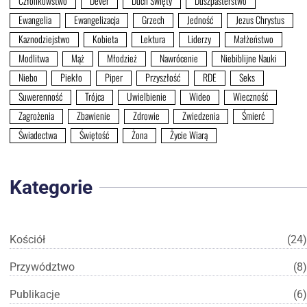
Członkowstwo
Dever
Duch Święty
Duszpasterstwo
Ewangelia
Ewangelizacja
Grzech
Jedność
Jezus Chrystus
Kaznodziejstwo
Kobieta
Lektura
Liderzy
Małżeństwo
Modlitwa
Mąż
Młodzież
Nawrócenie
Niebiblijne Nauki
Niebo
Piekło
Piper
Przyszłość
RDE
Seks
Suwerenność
Trójca
Uwielbienie
Wideo
Wieczność
Zagrożenia
Zbawienie
Zdrowie
Zwiedzenia
Śmierć
Świadectwa
Świętość
Żona
Życie Wiarą
Kategorie
Kościół
(24)
Przywództwo
(8)
Publikacje
(6)