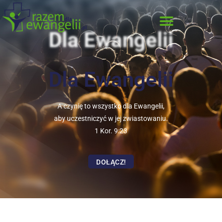
Dla Ewangelii
Dla Ewangelii
A czynię to wszystko dla Ewangelii,
aby uczestniczyć w jej zwiastowaniu.
1 Kor. 9:23
DOŁĄCZ!