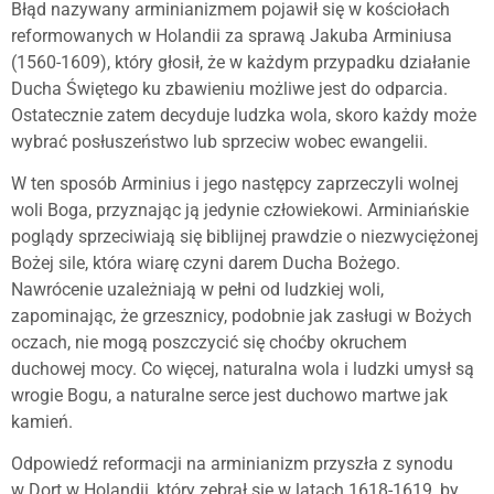
Błąd nazywany arminianizmem pojawił się w kościołach
reformowanych w Holandii za sprawą Jakuba Arminiusa
(1560-1609), który głosił, że w każdym przypadku działanie
Ducha Świętego ku zbawieniu możliwe jest do odparcia.
Ostatecznie zatem decyduje ludzka wola, skoro każdy może
wybrać posłuszeństwo lub sprzeciw wobec ewangelii.
W ten sposób Arminius i jego następcy zaprzeczyli wolnej
woli Boga, przyznając ją jedynie człowiekowi. Arminiańskie
poglądy sprzeciwiają się biblijnej prawdzie o niezwyciężonej
Bożej sile, która wiarę czyni darem Ducha Bożego.
Nawrócenie uzależniają w pełni od ludzkiej woli,
zapominając, że grzesznicy, podobnie jak zasługi w Bożych
oczach, nie mogą poszczycić się choćby okruchem
duchowej mocy. Co więcej, naturalna wola i ludzki umysł są
wrogie Bogu, a naturalne serce jest duchowo martwe jak
kamień.
Odpowiedź reformacji na arminianizm przyszła z synodu
w Dort w Holandii, który zebrał się w latach 1618-1619, by