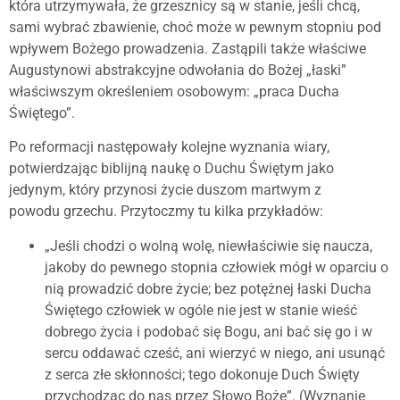
która utrzymywała, że grzesznicy są w stanie, jeśli chcą,
sami wybrać zbawienie, choć może w pewnym stopniu pod
wpływem Bożego prowadzenia. Zastąpili także właściwe
Augustynowi abstrakcyjne odwołania do Bożej „łaski”
właściwszym określeniem osobowym: „praca Ducha
Świętego”.
Po reformacji następowały kolejne wyznania wiary,
potwierdzając biblijną naukę o Duchu Świętym jako
jedynym, który przynosi życie duszom martwym z
powodu grzechu. Przytoczmy tu kilka przykładów:
„Jeśli chodzi o wolną wolę, niewłaściwie się naucza,
jakoby do pewnego stopnia człowiek mógł w oparciu o
nią prowadzić dobre życie; bez potężnej łaski Ducha
Świętego człowiek w ogóle nie jest w stanie wieść
dobrego życia i podobać się Bogu, ani bać się go i w
sercu oddawać cześć, ani wierzyć w niego, ani usunąć
z serca złe skłonności; tego dokonuje Duch Święty
przychodząc do nas przez Słowo Boże”. (Wyznanie