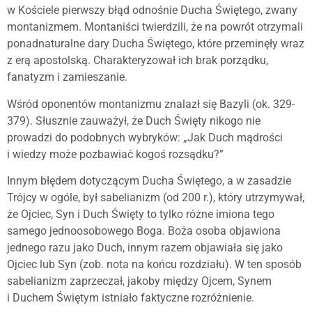
w Kościele pierwszy błąd odnośnie Ducha Świętego, zwany
montanizmem. Montaniści twierdzili, że na powrót otrzymali
ponadnaturalne dary Ducha Świętego, które przeminęły wraz
z erą apostolską. Charakteryzował ich brak porządku,
fanatyzm i zamieszanie.
Wśród oponentów montanizmu znalazł się Bazyli (ok. 329-
379). Słusznie zauważył, że Duch Święty nikogo nie
prowadzi do podobnych wybryków: „Jak Duch mądrości
i wiedzy może pozbawiać kogoś rozsądku?”
Innym błędem dotyczącym Ducha Świętego, a w zasadzie
Trójcy w ogóle, był sabelianizm (od 200 r.), który utrzymywał,
że Ojciec, Syn i Duch Święty to tylko różne imiona tego
samego jednoosobowego Boga. Boża osoba objawiona
jednego razu jako Duch, innym razem objawiała się jako
Ojciec lub Syn (zob. nota na końcu rozdziału). W ten sposób
sabelianizm zaprzeczał, jakoby między Ojcem, Synem
i Duchem Świętym istniało faktyczne rozróżnienie.