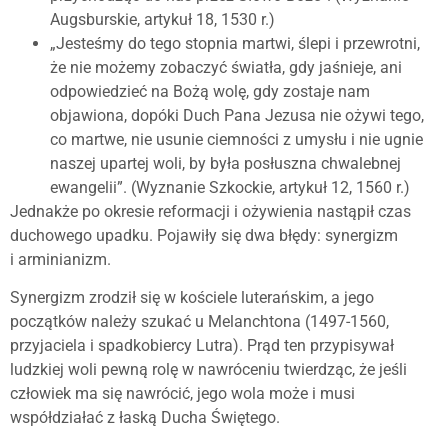
Augsburskie, artykuł 18, 1530 r.)
„Jesteśmy do tego stopnia martwi, ślepi i przewrotni,
że nie możemy zobaczyć światła, gdy jaśnieje, ani
odpowiedzieć na Bożą wolę, gdy zostaje nam
objawiona, dopóki Duch Pana Jezusa nie ożywi tego,
co martwe, nie usunie ciemności z umysłu i nie ugnie
naszej upartej woli, by była posłuszna chwalebnej
ewangelii”. (Wyznanie Szkockie, artykuł 12, 1560 r.)
Jednakże po okresie reformacji i ożywienia nastąpił czas
duchowego upadku. Pojawiły się dwa błędy: synergizm
i arminianizm.
Synergizm zrodził się w kościele luterańskim, a jego
początków należy szukać u Melanchtona (1497-1560,
przyjaciela i spadkobiercy Lutra). Prąd ten przypisywał
ludzkiej woli pewną rolę w nawróceniu twierdząc, że jeśli
człowiek ma się nawrócić, jego wola może i musi
współdziałać z łaską Ducha Świętego.