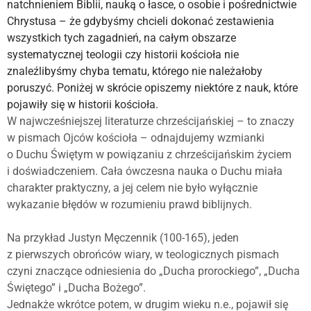
natchnieniem Biblii, nauką o łasce, o osobie i pośrednictwie
Chrystusa – że gdybyśmy chcieli dokonać zestawienia
wszystkich tych zagadnień, na całym obszarze
systematycznej teologii czy historii kościoła nie
znaleźlibyśmy chyba tematu, którego nie należałoby
poruszyć. Poniżej w skrócie opiszemy niektóre z nauk, które
pojawiły się w historii kościoła.
W najwcześniejszej literaturze chrześcijańskiej – to znaczy
w pismach Ojców kościoła – odnajdujemy wzmianki
o Duchu Świętym w powiązaniu z chrześcijańskim życiem
i doświadczeniem. Cała ówczesna nauka o Duchu miała
charakter praktyczny, a jej celem nie było wyłącznie
wykazanie błędów w rozumieniu prawd biblijnych.
Na przykład Justyn Męczennik (100-165), jeden
z pierwszych obrońców wiary, w teologicznych pismach
czyni znaczące odniesienia do „Ducha prorockiego”, „Ducha
Świętego” i „Ducha Bożego”.
Jednakże wkrótce potem, w drugim wieku n.e., pojawił się