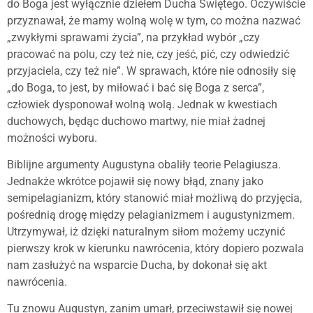
do Boga jest wyłącznie dziełem Ducha Świętego. Oczywiście
przyznawał, że mamy wolną wolę w tym, co można nazwać
„zwykłymi sprawami życia”, na przykład wybór „czy
pracować na polu, czy też nie, czy jeść, pić, czy odwiedzić
przyjaciela, czy też nie”. W sprawach, które nie odnosiły się
„do Boga, to jest, by miłować i bać się Boga z serca”,
człowiek dysponował wolną wolą. Jednak w kwestiach
duchowych, będąc duchowo martwy, nie miał żadnej
możności wyboru.
Biblijne argumenty Augustyna obaliły teorie Pelagiusza.
Jednakże wkrótce pojawił się nowy błąd, znany jako
semipelagianizm, który stanowić miał możliwą do przyjęcia,
pośrednią drogę między pelagianizmem i augustynizmem.
Utrzymywał, iż dzięki naturalnym siłom możemy uczynić
pierwszy krok w kierunku nawrócenia, który dopiero pozwala
nam zasłużyć na wsparcie Ducha, by dokonał się akt
nawrócenia.
Tu znowu Augustyn, zanim umarł, przeciwstawił się nowej