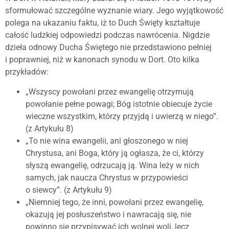
sformułować szczególne wyznanie wiary. Jego wyjątkowość
polega na ukazaniu faktu, iż to Duch Święty kształtuje
całość ludzkiej odpowiedzi podczas nawrócenia. Nigdzie
dzieła odnowy Ducha Świętego nie przedstawiono pełniej
i poprawniej, niż w kanonach synodu w Dort. Oto kilka
przykładów:
„Wszyscy powołani przez ewangelię otrzymują
powołanie pełne powagi; Bóg istotnie obiecuje życie
wieczne wszystkim, którzy przyjdą i uwierzą w niego”.
(z Artykułu 8)
„To nie wina ewangelii, ani głoszonego w niej
Chrystusa, ani Boga, który ją ogłasza, że ci, którzy
słyszą ewangelię, odrzucają ją. Wina leży w nich
samych, jak naucza Chrystus w przypowieści
o siewcy”. (z Artykułu 9)
„Niemniej tego, że inni, powołani przez ewangelię,
okazują jej posłuszeństwo i nawracają się, nie
powinno się przypisywać ich wolnej woli, lecz