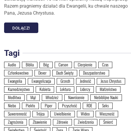
Razem pragniemy działać dla Ewangelii, ku chwale naszego
Pana, Jezusa Chrystusa.
DOŁĄCZ!
Tagi
Audio
Biblia
Bóg
Carson
Cierpienie
Czas
Członkowstwo
Dever
Duch Święty
Duszpasterstwo
Ewangelia
Ewangelizacja
Grzech
Jedność
Jezus Chrystus
Kaznodziejstwo
Kobieta
Lektura
Liderzy
Małżeństwo
Modlitwa
Mąż
Młodzież
Nawrócenie
Niebiblijne Nauki
Niebo
Piekło
Piper
Przyszłość
RDE
Seks
Suwerenność
Trójca
Uwielbienie
Wideo
Wieczność
Zagrożenia
Zbawienie
Zdrowie
Zwiedzenia
Śmierć
Świadectwa
Świętość
Żona
Życie Wiarą