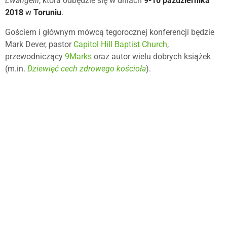
Ewangelii
, która odbędzie się w dniach
9-10 października
2018
w
Toruniu
.
Gościem i głównym mówcą tegorocznej konferencji będzie
Mark Dever, pastor
Capitol Hill Baptist Church
,
przewodniczący
9Marks
oraz autor wielu dobrych książek
(m.in.
Dziewięć cech zdrowego kościoła
).