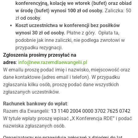
konferencyjną, kolację we wtorek (bufet) oraz obiad
w środę (bufet) wynosi
100
zł
od osoby.
Zaliczka: 50
zł
od osoby.
Koszt uczestnictwa w konferencji bez posiłków
wynosi 30 zł od osoby.
Płatne z góry. Opłata ta,
podobnie jak inne zaliczki, nie podlega zwrotowi w
przypadku rezygnacji.
Zgłoszenia prosimy przesyłać na
adres
:
info@new.razemdlaewangelii.pl
W emailu proszę podać imię i nazwisko, miejscowość oraz
dane kontaktowe (adres email i telefon). W przypadku
zgłaszania kilku osób, proszę podać dane wszystkich
zgłaszanych uczestników.
Rachunek bankowy do wpłat
:
Razem dla Ewangelii:
13 1140 2004 0000 3702 7625 0742
W tytule wpłaty proszę wpisać „X Konferencja RDE” i podać
nazwiska zgłaszanych osób.
Organizatorzy nie przewidują zgłoszeń z dziećmi do lat