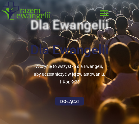
Dla Ewangelii
Dla Ewangelii
A czynię to wszystko dla Ewangelii,
aby uczestniczyć w jej zwiastowaniu.
1 Kor. 9:23
DOŁĄCZ!