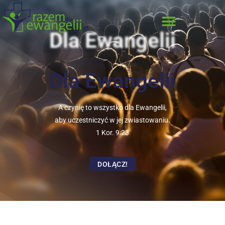
Dla Ewangelii
Dla Ewangelii
A czynię to wszystko dla Ewangelii,
aby uczestniczyć w jej zwiastowaniu.
1 Kor. 9:23
DOŁĄCZ!