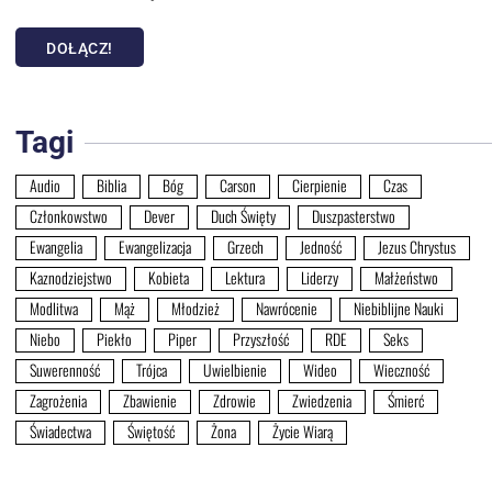
DOŁĄCZ!
Tagi
Audio
Biblia
Bóg
Carson
Cierpienie
Czas
Członkowstwo
Dever
Duch Święty
Duszpasterstwo
Ewangelia
Ewangelizacja
Grzech
Jedność
Jezus Chrystus
Kaznodziejstwo
Kobieta
Lektura
Liderzy
Małżeństwo
Modlitwa
Mąż
Młodzież
Nawrócenie
Niebiblijne Nauki
Niebo
Piekło
Piper
Przyszłość
RDE
Seks
Suwerenność
Trójca
Uwielbienie
Wideo
Wieczność
Zagrożenia
Zbawienie
Zdrowie
Zwiedzenia
Śmierć
Świadectwa
Świętość
Żona
Życie Wiarą