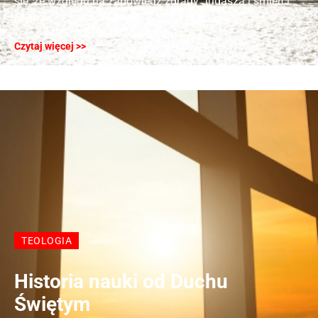
się, ze względu na zapowiedź zdrady Judasza i śmierci
Mistrza.
Czytaj więcej >>
TEOLOGIA
Historia nauki od Duchu
Świętym