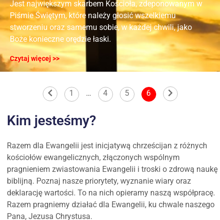
Jest największym skarbem Kościoła, zdeponowanym w
Piśmie Świętym, które należy głosić wszelkiemu
stworzeniu oraz samemu sobie, w każdej chwili, jako
Boże konieczne orędzie łaski.
Czytaj więcej >>
1
…
4
5
6
Kim jesteśmy?
Razem dla Ewangelii jest inicjatywą chrześcijan z różnych
kościołów ewangelicznych, złączonych wspólnym
pragnieniem zwiastowania Ewangelii i troski o zdrową naukę
biblijną. Poznaj nasze priorytety, wyznanie wiary oraz
deklarację wartości. To na nich opieramy naszą współpracę.
Razem pragniemy działać dla Ewangelii, ku chwale naszego
Pana, Jezusa Chrystusa.