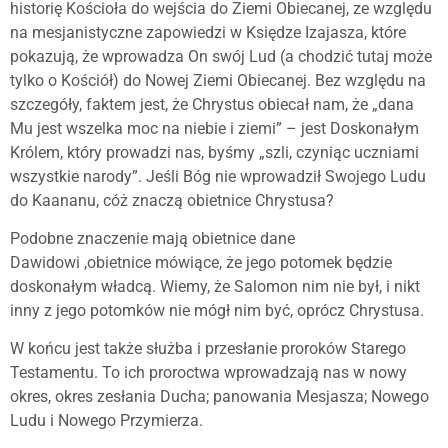
historię Kościoła do wejścia do Ziemi Obiecanej, ze względu
na mesjanistyczne zapowiedzi w Księdze Izajasza, które
pokazują, że wprowadza On swój Lud (a chodzić tutaj może
tylko o Kościół) do Nowej Ziemi Obiecanej. Bez względu na
szczegóły, faktem jest, że Chrystus obiecał nam, że „dana
Mu jest wszelka moc na niebie i ziemi” – jest Doskonałym
Królem, który prowadzi nas, byśmy „szli, czyniąc uczniami
wszystkie narody”. Jeśli Bóg nie wprowadził Swojego Ludu
do Kaananu, cóż znaczą obietnice Chrystusa?
Podobne znaczenie mają obietnice dane
Dawidowi ,obietnice mówiące, że jego potomek będzie
doskonałym władcą. Wiemy, że Salomon nim nie był, i nikt
inny z jego potomków nie mógł nim być, oprócz Chrystusa.
W końcu jest także służba i przesłanie proroków Starego
Testamentu. To ich proroctwa wprowadzają nas w nowy
okres, okres zesłania Ducha; panowania Mesjasza; Nowego
Ludu i Nowego Przymierza.