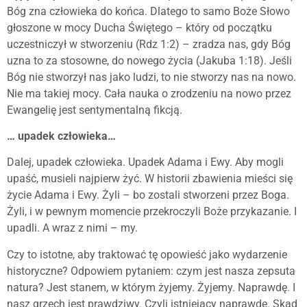
Bóg zna człowieka do końca. Dlatego to samo Boże Słowo
głoszone w mocy Ducha Świętego – który od początku
uczestniczył w stworzeniu (Rdz 1:2) – zradza nas, gdy Bóg
uzna to za stosowne, do nowego życia (Jakuba 1:18). Jeśli
Bóg nie stworzył nas jako ludzi, to nie stworzy nas na nowo.
Nie ma takiej mocy. Cała nauka o zrodzeniu na nowo przez
Ewangelię jest sentymentalną fikcją.
… upadek człowieka…
Dalej, upadek człowieka. Upadek Adama i Ewy. Aby mogli
upaść, musieli najpierw żyć. W historii zbawienia mieści się
życie Adama i Ewy. Żyli – bo zostali stworzeni przez Boga.
Żyli, i w pewnym momencie przekroczyli Boże przykazanie. I
upadli. A wraz z nimi – my.
Czy to istotne, aby traktować tę opowieść jako wydarzenie
historyczne? Odpowiem pytaniem: czym jest nasza zepsuta
natura? Jest stanem, w którym żyjemy. Żyjemy. Naprawdę. I
nasz grzech jest prawdziwy. Czyli istniejący naprawdę. Skąd