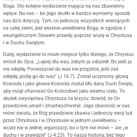
Boga. Oto kolejne wydarzenie mająca na nas zbawienny
wpływ. Na nas – bo jego skutki w bardzo wymierny sposób
nas dziś dotyczą. Tym, co jednoczy wszystkich wierzących
na całej ziemi, jest właśnie uwielbienie Boga, w zgodzie z
ewangelicznym Słowem prawdy, poprzez wiarę w Chrystusa
i w Duchu Świętym.
Dalej, wydarzenie to miało miejsce tylko dlatego, że Chrystus
wrócił do Ojca. „Lepiej dla was, żebym ja odszedł. Bo jeśli ja
nie odejdę, Pocieszyciel do was nie przyjdzie, jeśli zaś
odejdę, poślę go do was” (J 16:7). Został uczyniony głową
Kościoła i jako głowie Kościoła został Mu dany Duch Święty,
aby mógł ofiarować Go Kościołowi jako swemu ciału. To
skutek zwycięstwa Chrystusa na krzyżu: dowód, że On
prawdziwie umarł i zmartwychwstał. Jego obecność w nas
mówi światu, że Bóg prawdziwie zbawia i jednoczy swój lud
przez Chrystusa i w Chrystusie w jednym uwielbieniu –
wcale nie w jednej organizacji, bo o tym nie mówi – ale „w
duchu i w prawdzie” (J 4:23). To nasza historia; bez tego