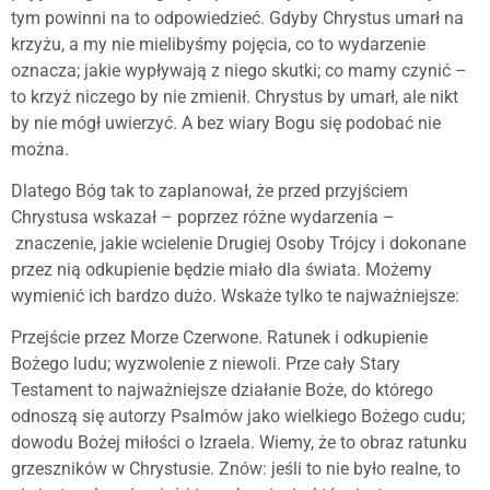
tym powinni na to odpowiedzieć. Gdyby Chrystus umarł na
krzyżu, a my nie mielibyśmy pojęcia, co to wydarzenie
oznacza; jakie wypływają z niego skutki; co mamy czynić –
to krzyż niczego by nie zmienił. Chrystus by umarł, ale nikt
by nie mógł uwierzyć. A bez wiary Bogu się podobać nie
można.
Dlatego Bóg tak to zaplanował, że przed przyjściem
Chrystusa wskazał – poprzez różne wydarzenia –
znaczenie, jakie wcielenie Drugiej Osoby Trójcy i dokonane
przez nią odkupienie będzie miało dla świata. Możemy
wymienić ich bardzo dużo. Wskaże tylko te najważniejsze:
Przejście przez Morze Czerwone. Ratunek i odkupienie
Bożego ludu; wyzwolenie z niewoli. Prze cały Stary
Testament to najważniejsze działanie Boże, do którego
odnoszą się autorzy Psalmów jako wielkiego Bożego cudu;
dowodu Bożej miłości o Izraela. Wiemy, że to obraz ratunku
grzeszników w Chrystusie. Znów: jeśli to nie było realne, to