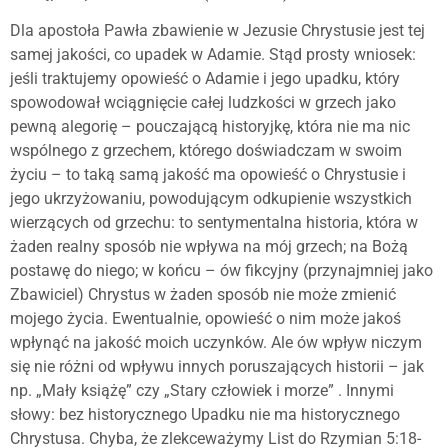
Dla apostoła Pawła zbawienie w Jezusie Chrystusie jest tej
samej jakości, co upadek w Adamie. Stąd prosty wniosek:
jeśli traktujemy opowieść o Adamie i jego upadku, który
spowodował wciągnięcie całej ludzkości w grzech jako
pewną alegorię – pouczającą historyjkę, która nie ma nic
wspólnego z grzechem, którego doświadczam w swoim
życiu – to taką samą jakość ma opowieść o Chrystusie i
jego ukrzyżowaniu, powodującym odkupienie wszystkich
wierzących od grzechu: to sentymentalna historia, która w
żaden realny sposób nie wpływa na mój grzech; na Bożą
postawę do niego; w końcu – ów fikcyjny (przynajmniej jako
Zbawiciel) Chrystus w żaden sposób nie może zmienić
mojego życia. Ewentualnie, opowieść o nim może jakoś
wpłynąć na jakość moich uczynków. Ale ów wpływ niczym
się nie różni od wpływu innych poruszających historii – jak
np. „Mały książę” czy „Stary człowiek i morze” . Innymi
słowy: bez historycznego Upadku nie ma historycznego
Chrystusa. Chyba, że zlekceważymy List do Rzymian 5:18-