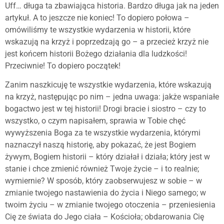
Uff… długa ta zbawiająca historia. Bardzo długa jak na jeden
artykuł. A to jeszcze nie koniec! To dopiero połowa –
omówiliśmy te wszystkie wydarzenia w historii, które
wskazują na krzyż i poprzedzają go – a przecież krzyż nie
jest końcem historii Bożego działania dla ludzkości!
Przeciwnie! To dopiero początek!
Zanim naszkicuję te wszystkie wydarzenia, które wskazują
na krzyż, następując po nim – jedna uwaga: jakże wspaniałe
bogactwo jest w tej historii! Drogi bracie i siostro – czy to
wszystko, o czym napisałem, sprawia w Tobie chęć
wywyższenia Boga za te wszystkie wydarzenia, którymi
naznaczył naszą historię, aby pokazać, że jest Bogiem
żywym, Bogiem historii – który działał i działa; który jest w
stanie i chce zmienić również Twoje życie – i to realnie;
wymiernie? W sposób, który zaobserwujesz w sobie – w
zmianie twojego nastawienia do życia i Niego samego; w
twoim życiu – w zmianie twojego otoczenia – przeniesienia
Cię ze świata do Jego ciała – Kościoła; obdarowania Cię