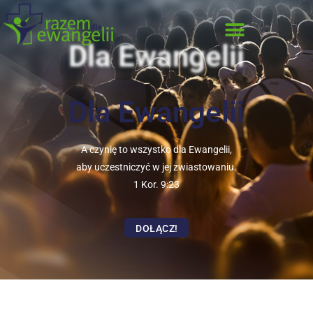
Dla Ewangelii
Dla Ewangelii
A czynię to wszystko dla Ewangelii,
aby uczestniczyć w jej zwiastowaniu.
1 Kor. 9:23
DOŁĄCZ!