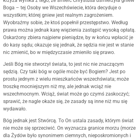
krzyża wynika z tego, że śmierć Chrystusa uśmierzyła gniew
Boga – tej Osoby we Wszechświecie, która decyduje o
wszystkim; której gniew jest realnym zagrożeniem.
Wyobraźmy sobie, że ktoś popełnił przestępstwo. Według
prawa można jednak karę więzienia zastąpić wysoką opłatą.
Oskarżony zbiera najpierw pieniądze, by w końcu wpłacić je
do kasy sądu; okazuje się jednak, że sędzia nie jest w stanie
nic zmienić, bo w międzyczasie zmieniło się prawo.
Jeśli Bóg nie stworzył świata, to jest nic nie znaczącym
sędzią. Czy taki bóg w ogóle może być Bogiem? Jest po
prostu jednym z wielu mieszkańców wszechświata; może
troszkę mocniejszym niż my, ale jednak wciąż nie
wszechmocnym. Wciąż, świat może go czymś zaskoczyć;
sprawić, że nagle okaże się, że zasady są inne niż mu się
wydawało.
Bóg jednak jest Stwórcą. To On ustala zasady, którym świat
nie może się sprzeciwić. On wyznacza granice morzu (morze
dla Żydów było synonimem ciemnych, nieposkromionych i