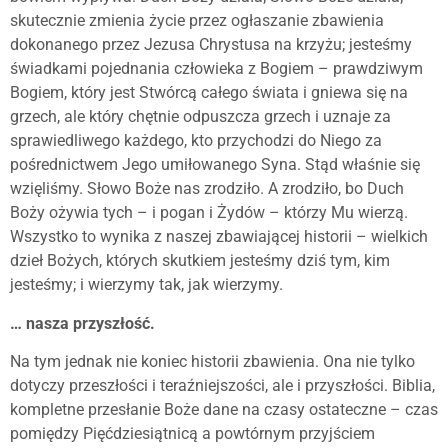
skutecznie zmienia życie przez ogłaszanie zbawienia
dokonanego przez Jezusa Chrystusa na krzyżu; jesteśmy
świadkami pojednania człowieka z Bogiem – prawdziwym
Bogiem, który jest Stwórcą całego świata i gniewa się na
grzech, ale który chętnie odpuszcza grzech i uznaje za
sprawiedliwego każdego, kto przychodzi do Niego za
pośrednictwem Jego umiłowanego Syna. Stąd właśnie się
wzięliśmy. Słowo Boże nas zrodziło. A zrodziło, bo Duch
Boży ożywia tych – i pogan i Żydów – którzy Mu wierzą.
Wszystko to wynika z naszej zbawiającej historii – wielkich
dzieł Bożych, których skutkiem jesteśmy dziś tym, kim
jesteśmy; i wierzymy tak, jak wierzymy.
… nasza przyszłość.
Na tym jednak nie koniec historii zbawienia. Ona nie tylko
dotyczy przeszłości i teraźniejszości, ale i przyszłości. Biblia,
kompletne przesłanie Boże dane na czasy ostateczne – czas
pomiędzy Pięćdziesiątnicą a powtórnym przyjściem