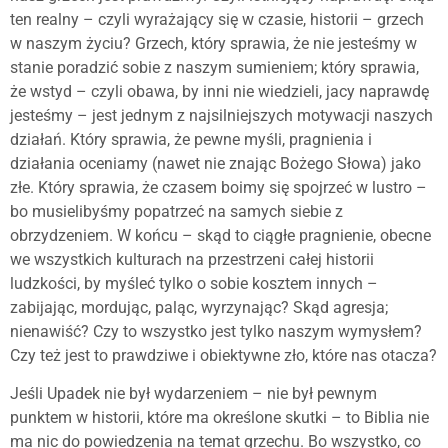
ten realny – czyli wyrażający się w czasie, historii – grzech
w naszym życiu? Grzech, który sprawia, że nie jesteśmy w
stanie poradzić sobie z naszym sumieniem; który sprawia,
że wstyd – czyli obawa, by inni nie wiedzieli, jacy naprawdę
jesteśmy – jest jednym z najsilniejszych motywacji naszych
działań. Który sprawia, że pewne myśli, pragnienia i
działania oceniamy (nawet nie znając Bożego Słowa) jako
złe. Który sprawia, że czasem boimy się spojrzeć w lustro –
bo musielibyśmy popatrzeć na samych siebie z
obrzydzeniem. W końcu – skąd to ciągłe pragnienie, obecne
we wszystkich kulturach na przestrzeni całej historii
ludzkości, by myśleć tylko o sobie kosztem innych –
zabijając, mordując, paląc, wyrzynając? Skąd agresja;
nienawiść? Czy to wszystko jest tylko naszym wymysłem?
Czy też jest to prawdziwe i obiektywne zło, które nas otacza?
Jeśli Upadek nie był wydarzeniem – nie był pewnym
punktem w historii, które ma określone skutki – to Biblia nie
ma nic do powiedzenia na temat grzechu. Bo wszystko, co