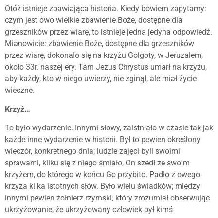
Otóż istnieje zbawiająca historia. Kiedy bowiem zapytamy:
czym jest owo wielkie zbawienie Boże, dostępne dla
grzeszników przez wiarę, to istnieje jedna jedyna odpowiedź.
Mianowicie: zbawienie Boże, dostępne dla grzeszników
przez wiarę, dokonało się na krzyżu Golgoty, w Jeruzalem,
około 33r. naszej ery. Tam Jezus Chrystus umarł na krzyżu,
aby każdy, kto w niego uwierzy, nie zginął, ale miał życie
wieczne.
Krzyż…
To było wydarzenie. Innymi słowy, zaistniało w czasie tak jak
każde inne wydarzenie w historii. Był to pewien określony
wieczór, konkretnego dnia; ludzie zajęci byli swoimi
sprawami, kilku się z niego śmiało, On szedł ze swoim
krzyżem, do którego w końcu Go przybito. Padło z owego
krzyża kilka istotnych słów. Było wielu świadków; między
innymi pewien żołnierz rzymski, który zrozumiał obserwując
ukrzyżowanie, że ukrzyżowany człowiek był kimś