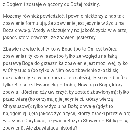
z Bogiem i zostaje włączony do Bożej rodziny.
Możemy również powiedzieć, i pewnie niektórzy z nas tak
zbawienie formułują, że zbawienie jest jedynie w życiu na
Bożą chwałę. Wtedy wskazujemy na jakość życia w wierze;
jakość, która dowodzi, że zbawieni jesteśmy.
Zbawienie więc jest tylko w Bogu (bo to On jest twórcą
zbawienia); tylko w łasce (bo tylko ze względu na taką
postawę Boga do grzesznika zbawienie jest możliwe); tylko
w Chrystusie (bo tylko w Nim owo zbawienie z łaski się
dokonało i tylko w nim można je znaleźć); tylko w Biblii (bo
tylko Biblia jest Ewangelią – Dobrą Nowiną o Bogu, który
zbawia, której należy uwierzyć, by zostać zbawionym); tylko
przez wiarę (bo otrzymują je jedynie ci, którzy wierzą
Chrystusowi); tylko w życiu na Bożą chwałę (gdyż to
najogólniej ujęta jakość życia tych, którzy z łaski przez wiarę
w Jezusa Chrytsusa, ożywieni Bożym Słowem – Biblią – są
zbawieni). Ale zbawiająca historia?