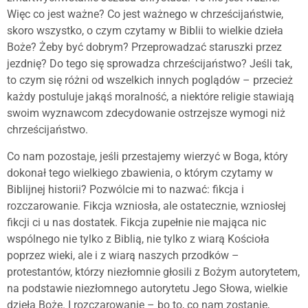
Więc co jest ważne? Co jest ważnego w chrześcijaństwie,
skoro wszystko, o czym czytamy w Biblii to wielkie dzieła
Boże? Żeby być dobrym? Przeprowadzać staruszki przez
jezdnię? Do tego się sprowadza chrześcijaństwo? Jeśli tak,
to czym się różni od wszelkich innych poglądów – przecież
każdy postuluje jakąś moralność, a niektóre religie stawiają
swoim wyznawcom zdecydowanie ostrzejsze wymogi niż
chrześcijaństwo.
Co nam pozostaje, jeśli przestajemy wierzyć w Boga, który
dokonał tego wielkiego zbawienia, o którym czytamy w
Biblijnej historii? Pozwólcie mi to nazwać: fikcja i
rozczarowanie. Fikcja wzniosła, ale ostatecznie, wzniosłej
fikcji ci u nas dostatek. Fikcja zupełnie nie mająca nic
wspólnego nie tylko z Biblią, nie tylko z wiarą Kościoła
poprzez wieki, ale i z wiarą naszych przodków –
protestantów, którzy niezłomnie głosili z Bożym autorytetem,
na podstawie niezłomnego autorytetu Jego Słowa, wielkie
dzieła Boże. I rozczarowanie – bo to, co nam zostanie,