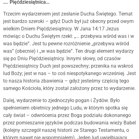
…. Pięćdziesiątnica…
Trzecim wydarzeniem jest zesłanie Ducha Świętego. Temat
jest bardzo szeroki – gdyż Duch był już obecny przed owym
wielkim Dniem Pięćdziesiątnicy. W Jana 14:17 Jezus
mówiąc o Duchu Świętym rzekł: „… przebywa wśród was i w
was będzie”. Jest tu pewne rozróżnienie „przebywa wśród
was” (obecnie) i „w was będzie”. Ten drugi element wydarzy
się po Dniu Pięćdziesiątnicy. Innymi słowy, od czasów
Pięćdziesiątnicy Duch jest powszechny; przenika na wskroś
lud Boży; jest w nas – to coś niespotykanego wcześniej. Jest
to nasza historia zbawienia – gdyż jesteśmy częścią tego
samego Kościoła, który został założony przez to wydarzenie.
Dalej, wydarzenie to zjednoczyło pogan i Żydów. Było
spełnieniem obietnicy jednego Ludu, w którym spotka się
cały świat – odwrócenia przez Boga podziału dokonanego
przez pomieszanie języków podczas budowania wieży Babel
(kolejny szczegół naszej historii ze Starego Testamentu, o
którym nawet nie wspomniałem). Jeden lud uwielbiający