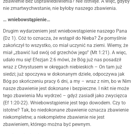
zbawienie bez usprawiedliwienia? Nie istnieje. A więc, gdyby
nie zmartwychwstanie, nie byłoby naszego zbawienia.
… wniebowstąpienie…
Drugim wydarzeniem jest wniebowstąpienie naszego Pana
(Dz 1). Cóż to oznacza, że wstąpił do Nieba? Że pomyślnie
zakończył to wszystko, co miał uczynić na ziemi. Wiemy, że
miał „zbawić lud swój od grzechów jego” (Mt 1:21). A więc,
udało mu się! Efezjan 2:6 mówi, że Bóg już nas posadził
wraz z Chrystusem w okręgach niebieskich – On tam już
siedzi; już spoczywa w dokonanym dziele, odpoczywa jak
Bóg po skończeniu pracy 6 dni, a my – wraz z nim, bo w Nim
nasze zbawienie jest dokonane i bezpieczne. I nikt nie może
tego zbawienia Mu wydrzeć – gdyż zasiadł jako zwycięzca
(Ef 1:20-22). Wniebowstąpienie jest tego dowodem. Czy to
istotne? Tak, bo niedokonane zbawienie oznacza zbawienie
niekompletne; a niekompletne zbawienie nie jest
zbawieniem, którego można być pewnym.