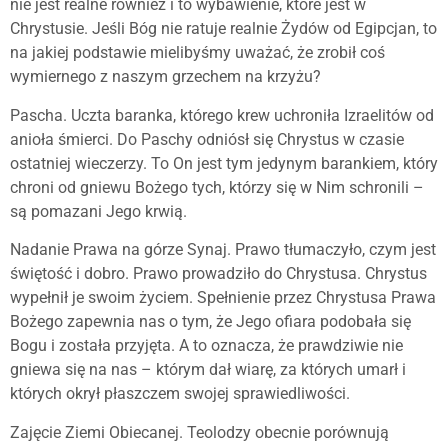
nie jest realne również i to wybawienie, które jest w
Chrystusie. Jeśli Bóg nie ratuje realnie Żydów od Egipcjan, to
na jakiej podstawie mielibyśmy uważać, że zrobił coś
wymiernego z naszym grzechem na krzyżu?
Pascha. Uczta baranka, którego krew uchroniła Izraelitów od
anioła śmierci. Do Paschy odniósł się Chrystus w czasie
ostatniej wieczerzy. To On jest tym jedynym barankiem, który
chroni od gniewu Bożego tych, którzy się w Nim schronili –
są pomazani Jego krwią.
Nadanie Prawa na górze Synaj. Prawo tłumaczyło, czym jest
świętość i dobro. Prawo prowadziło do Chrystusa. Chrystus
wypełnił je swoim życiem. Spełnienie przez Chrystusa Prawa
Bożego zapewnia nas o tym, że Jego ofiara podobała się
Bogu i została przyjęta. A to oznacza, że prawdziwie nie
gniewa się na nas – którym dał wiarę, za których umarł i
których okrył płaszczem swojej sprawiedliwości.
Zajęcie Ziemi Obiecanej. Teolodzy obecnie porównują