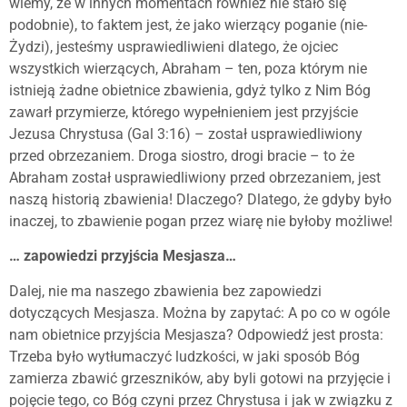
wiemy, że w innych momentach również nie stało się
podobnie), to faktem jest, że jako wierzący poganie (nie-
Żydzi), jesteśmy usprawiedliwieni dlatego, że ojciec
wszystkich wierzących, Abraham – ten, poza którym nie
istnieją żadne obietnice zbawienia, gdyż tylko z Nim Bóg
zawarł przymierze, którego wypełnieniem jest przyjście
Jezusa Chrystusa (Gal 3:16) – został usprawiedliwiony
przed obrzezaniem. Droga siostro, drogi bracie – to że
Abraham został usprawiedliwiony przed obrzezaniem, jest
naszą historią zbawienia! Dlaczego? Dlatego, że gdyby było
inaczej, to zbawienie pogan przez wiarę nie byłoby możliwe!
… zapowiedzi przyjścia Mesjasza…
Dalej, nie ma naszego zbawienia bez zapowiedzi
dotyczących Mesjasza. Można by zapytać: A po co w ogóle
nam obietnice przyjścia Mesjasza? Odpowiedź jest prosta:
Trzeba było wytłumaczyć ludzkości, w jaki sposób Bóg
zamierza zbawić grzeszników, aby byli gotowi na przyjęcie i
pojęcie tego, co Bóg czyni przez Chrystusa i jak w związku z