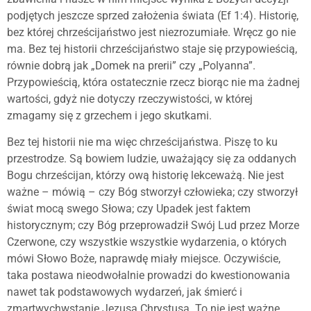
podjętych jeszcze sprzed założenia świata (Ef 1:4). Historię,
bez której chrześcijaństwo jest niezrozumiałe. Wręcz go nie
ma. Bez tej historii chrześcijaństwo staje się przypowieścią,
równie dobrą jak „Domek na prerii” czy „Polyanna”.
Przypowieścią, która ostatecznie rzecz biorąc nie ma żadnej
wartości, gdyż nie dotyczy rzeczywistości, w której
zmagamy się z grzechem i jego skutkami.
Bez tej historii nie ma więc chrześcijaństwa. Piszę to ku
przestrodze. Są bowiem ludzie, uważający się za oddanych
Bogu chrześcijan, którzy ową historię lekceważą. Nie jest
ważne – mówią – czy Bóg stworzył człowieka; czy stworzył
świat mocą swego Słowa; czy Upadek jest faktem
historycznym; czy Bóg przeprowadził Swój Lud przez Morze
Czerwone, czy wszystkie wszystkie wydarzenia, o których
mówi Słowo Boże, naprawdę miały miejsce. Oczywiście,
taka postawa nieodwołalnie prowadzi do kwestionowania
nawet tak podstawowych wydarzeń, jak śmierć i
zmartwychwstanie Jezusa Chrystusa. To nie jest ważne.