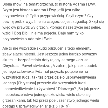
Biblia mówi na temat grzechu, to historia Adama i Ewy.
Czym jest historia Adama i Ewy, jeśli jest tylko
przypowieścią? Tylko przypowieścią. Czyli czym? Czyli
pewną próbą wyjaśnienia czegoś, co jest zagadką. Skąd się
więc ów prawdziwy grzech, którego nasze życie jest pełne,
wziął? Bóg Biblii nie ma pojęcia. Daje nam tylko
przypowieść o Adamie i Ewie.
Ale to nie wszystkie skutki odrzucenia tego elementu
zbawiającej historii. Jest jeszcze jeden bardzo poważny
skutek – bezpośrednio dotykający samego Jezusa
Chrystusa. Paweł stwierdza: „A zatem, jak przez upadek
jednego człowieka [Adama] przyszło potępienie na
wszystkich ludzi, tak też przez dzieło usprawiedliwienia
jednego [Chrystusa] przyszło dla wszystkich ludzi
usprawiedliwienie ku żywotowi.” Dlaczego? „Bo jak przez
nieposłuszeństwo jednego człowieka wielu stało się
grzesznikami, tak też przez posłuszeństwo jednego wielu
dostąpi usprawiedliwienia” (Rz 5:18-19).