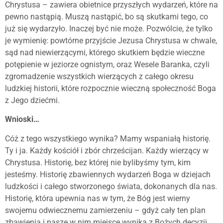
Chrystusa – zawiera obietnice przyszłych wydarzeń, które na
pewno nastąpią. Muszą nastąpić, bo są skutkami tego, co
już się wydarzyło. Inaczej być nie może. Pozwólcie, że tylko
je wymienię: powtórne przyjście Jezusa Chrystusa w chwale,
sąd nad niewierzącymi, którego skutkiem będzie wieczne
potępienie w jeziorze ognistym, oraz Wesele Baranka, czyli
zgromadzenie wszystkich wierzących z całego okresu
ludzkiej historii, które rozpocznie wieczną społeczność Boga
z Jego dziećmi.
Wnioski…
Cóż z tego wszystkiego wynika? Mamy wspaniałą historię.
Ty i ja. Każdy kościół i zbór chrześcijan. Każdy wierzący w
Chrystusa. Historię, bez której nie bylibyśmy tym, kim
jesteśmy. Historię zbawiennych wydarzeń Boga w dziejach
ludzkości i całego stworzonego świata, dokonanych dla nas.
Historię, która upewnia nas w tym, że Bóg jest wierny
swojemu odwiecznemu zamierzeniu – gdyż cały ten plan
zbawienia i nasze w nim miejsce wynika z Bożych decyzji