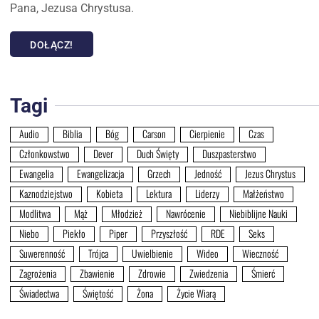
Pana, Jezusa Chrystusa.
DOŁĄCZ!
Tagi
Audio
Biblia
Bóg
Carson
Cierpienie
Czas
Członkowstwo
Dever
Duch Święty
Duszpasterstwo
Ewangelia
Ewangelizacja
Grzech
Jedność
Jezus Chrystus
Kaznodziejstwo
Kobieta
Lektura
Liderzy
Małżeństwo
Modlitwa
Mąż
Młodzież
Nawrócenie
Niebiblijne Nauki
Niebo
Piekło
Piper
Przyszłość
RDE
Seks
Suwerenność
Trójca
Uwielbienie
Wideo
Wieczność
Zagrożenia
Zbawienie
Zdrowie
Zwiedzenia
Śmierć
Świadectwa
Świętość
Żona
Życie Wiarą