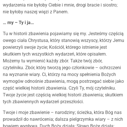
wydarzenia nie byłoby Ciebie i mnie, drogi bracie i siostro;
nie byłoby naszej więzi z Panem.
… my – Ty i ja…
Tu w historii zbawienia pojawiamy się my. Jesteśmy częścią
owego ciała Chrystusa, który stanowią wszyscy, którzy Jemu
powierzyli swoje życie; Kościół, którego istnienie jest
skutkiem tych wszystkich wydarzeń, które opisałem.
Możemy tu wymienić każdy zbór. Także twój zbór,
czytelniku. Zbór, który tworzą jego członkowie – ochrzczeni
na wyznanie wiary. Ci, którzy na mocy spełnienia Bożych
wymogów odnośnie zbawienia, mogą postrzegać siebie jako
część wielkiej historii zbawienia. Czyli Ty, mój czytelniku.
Twoje życie jest częścią wielkiej historii zbawienia; skutkiem
tych zbawiennych wydarzeń przeszłości.
Twoje i moje zbawienie – narodziny; ścieżka, która Bóg nas
prowadził do nawrócenia; dalsza pielgrzymka wiary – z nich
bowiem wypływa. Duch Boży działa; Słowo Boże działa;