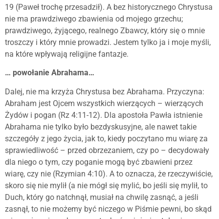
19 (Paweł trochę przesadził). A bez historycznego Chrystusa
nie ma prawdziwego zbawienia od mojego grzechu;
prawdziwego, żyjącego, realnego Zbawcy, który się o mnie
troszczy i który mnie prowadzi. Jestem tylko ja i moje myśli,
na które wpływają religijne fantazje.
… powołanie Abrahama…
Dalej, nie ma krzyża Chrystusa bez Abrahama. Przyczyna:
Abraham jest Ojcem wszystkich wierzących – wierzących
Żydów i pogan (Rz 4:11-12). Dla apostoła Pawła istnienie
Abrahama nie tylko było bezdyskusyjne, ale nawet takie
szczegóły z jego życia, jak to, kiedy poczytano mu wiarę za
sprawiedliwość – przed obrzezaniem, czy po – decydowały
dla niego o tym, czy poganie mogą być zbawieni przez
wiarę, czy nie (Rzymian 4:10). A to oznacza, że rzeczywiście,
skoro się nie mylił (a nie mógł się mylić, bo jeśli się mylił, to
Duch, który go natchnął, musiał na chwilę zasnąć, a jeśli
zasnął, to nie możemy być niczego w Piśmie pewni, bo skąd