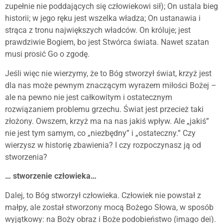
zupełnie nie poddających się człowiekowi sił); On ustala bieg
historii; w jego ręku jest wszelka władza; On ustanawia i
strąca z tronu największych władców. On króluje; jest
prawdziwie Bogiem, bo jest Stwórca świata. Nawet szatan
musi prosić Go o zgodę.
Jeśli więc nie wierzymy, że to Bóg stworzył świat, krzyż jest
dla nas może pewnym znaczącym wyrazem miłości Bożej –
ale na pewno nie jest całkowitym i ostatecznym
rozwiązaniem problemu grzechu. Świat jest przecież taki
złożony. Owszem, krzyż ma na nas jakiś wpływ. Ale „jakiś”
nie jest tym samym, co „niezbędny” i „ostateczny.” Czy
wierzysz w historię zbawienia? I czy rozpoczynasz ją od
stworzenia?
… stworzenie człowieka…
Dalej, to Bóg stworzył człowieka. Człowiek nie powstał z
małpy, ale został stworzony mocą Bożego Słowa, w sposób
wyjątkowy: na Boży obraz i Boże podobieństwo (imago dei).