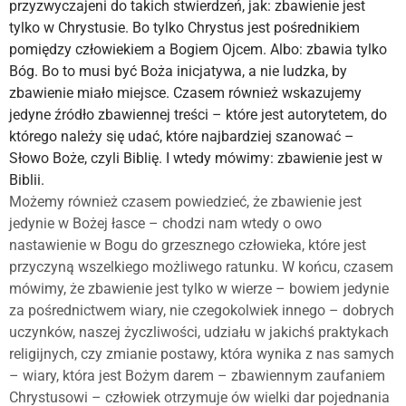
przyzwyczajeni do takich stwierdzeń, jak: zbawienie jest
tylko w Chrystusie.
Bo tylko Chrystus jest pośrednikiem
pomiędzy człowiekiem a Bogiem Ojcem. Albo: zbawia tylko
Bóg. Bo to musi być Boża inicjatywa, a nie ludzka, by
zbawienie miało miejsce. Czasem również wskazujemy
jedyne źródło zbawiennej treści – które jest autorytetem, do
którego należy się udać, które najbardziej szanować –
Słowo Boże, czyli Biblię. I wtedy mówimy: zbawienie jest w
Biblii.
​Możemy również czasem powiedzieć, że zbawienie jest
jedynie w Bożej łasce – chodzi nam wtedy o owo
nastawienie w Bogu do grzesznego człowieka, które jest
przyczyną wszelkiego możliwego ratunku. W końcu, czasem
mówimy, że zbawienie jest tylko w wierze – bowiem jedynie
za pośrednictwem wiary, nie czegokolwiek innego – dobrych
uczynków, naszej życzliwości, udziału w jakichś praktykach
religijnych, czy zmianie postawy, która wynika z nas samych
– wiary, która jest Bożym darem – zbawiennym zaufaniem
Chrystusowi – człowiek otrzymuje ów wielki dar pojednania