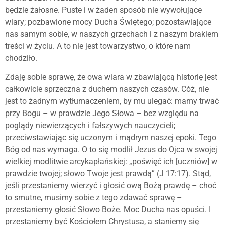
będzie żałosne. Puste i w żaden sposób nie wywołujące
wiary; pozbawione mocy Ducha Świętego; pozostawiające
nas samym sobie, w naszych grzechach i z naszym brakiem
treści w życiu. A to nie jest towarzystwo, o które nam
chodziło.
Zdaję sobie sprawę, że owa wiara w zbawiającą historię jest
całkowicie sprzeczna z duchem naszych czasów. Cóż, nie
jest to żadnym wytłumaczeniem, by mu ulegać: mamy trwać
przy Bogu – w prawdzie Jego Słowa – bez względu na
poglądy niewierzących i fałszywych nauczycieli;
przeciwstawiając się uczonym i mądrym naszej epoki. Tego
Bóg od nas wymaga. O to się modlił Jezus do Ojca w swojej
wielkiej modlitwie arcykapłańskiej: „poświęć ich [uczniów] w
prawdzie twojej; słowo Twoje jest prawdą” (J 17:17). Stąd,
jeśli przestaniemy wierzyć i głosić ową Bożą prawdę – choć
to smutne, musimy sobie z tego zdawać sprawę –
przestaniemy głosić Słowo Boże. Moc Ducha nas opuści. I
przestaniemy być Kościołem Chrystusa, a staniemy się