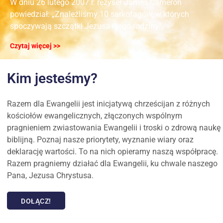
W dniu 26 lutego 2007 r. reżyser James Cameron
powiedział: „Znaleźliśmy 10 sarkofagów, w których
spoczywają szczątki Jezusa i jego rodziny”.
Czytaj więcej >>
Kim jesteśmy?
Razem dla Ewangelii jest inicjatywą chrześcijan z różnych
kościołów ewangelicznych, złączonych wspólnym
pragnieniem zwiastowania Ewangelii i troski o zdrową naukę
biblijną. Poznaj nasze priorytety, wyznanie wiary oraz
deklarację wartości. To na nich opieramy naszą współpracę.
Razem pragniemy działać dla Ewangelii, ku chwale naszego
Pana, Jezusa Chrystusa.
DOŁĄCZ!