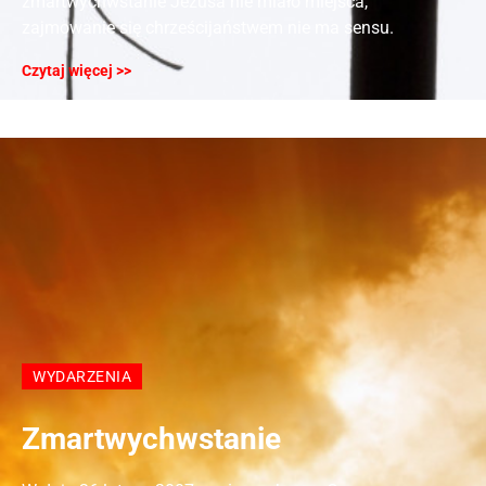
zmartwychwstanie Jezusa nie miało miejsca,
zajmowanie się chrześcijaństwem nie ma sensu.
Czytaj więcej >>
WYDARZENIA
Zmartwychwstanie