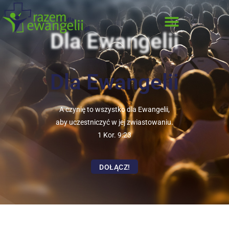
Dla Ewangelii
Dla Ewangelii
A czynię to wszystko dla Ewangelii,
aby uczestniczyć w jej zwiastowaniu.
1 Kor. 9:23
DOŁĄCZ!