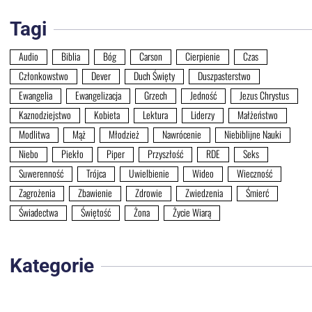
Tagi
Audio
Biblia
Bóg
Carson
Cierpienie
Czas
Członkowstwo
Dever
Duch Święty
Duszpasterstwo
Ewangelia
Ewangelizacja
Grzech
Jedność
Jezus Chrystus
Kaznodziejstwo
Kobieta
Lektura
Liderzy
Małżeństwo
Modlitwa
Mąż
Młodzież
Nawrócenie
Niebiblijne Nauki
Niebo
Piekło
Piper
Przyszłość
RDE
Seks
Suwerenność
Trójca
Uwielbienie
Wideo
Wieczność
Zagrożenia
Zbawienie
Zdrowie
Zwiedzenia
Śmierć
Świadectwa
Świętość
Żona
Życie Wiarą
Kategorie