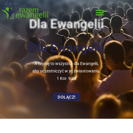
Dla Ewangelii
Dla Ewangelii
A czynię to wszystko dla Ewangelii,
aby uczestniczyć w jej zwiastowaniu.
1 Kor. 9:23
DOŁĄCZ!