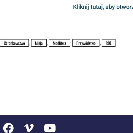
Kliknij tutaj, aby otw
Członkowstwo
,
Misja
,
Modlitwa
,
Przywództwo
,
RDE