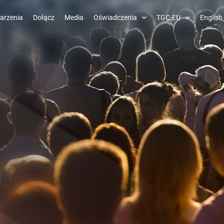
arzenia
Dołącz
Media
Oświadczenia
TGC-EU
English