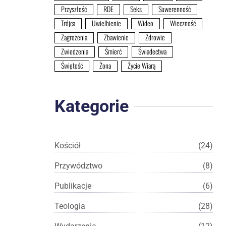
Przyszłość
RDE
Seks
Suwerenność
Trójca
Uwielbienie
Wideo
Wieczność
Zagrożenia
Zbawienie
Zdrowie
Zwiedzenia
Śmierć
Świadectwa
Świętość
Żona
Życie Wiarą
Kategorie
Kościół
(24)
Przywództwo
(8)
Publikacje
(6)
Teologia
(28)