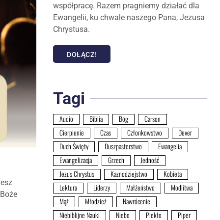
współpracę. Razem pragniemy działać dla
Ewangelii, ku chwale naszego Pana, Jezusa
Chrystusa.
DOŁĄCZ!
Tagi
Audio
Biblia
Bóg
Carson
Cierpienie
Czas
Członkowstwo
Dever
Duch Święty
Duszpasterstwo
Ewangelia
Ewangelizacja
Grzech
Jedność
Jezus Chrystus
Kaznodziejstwo
Kobieta
jesz
Lektura
Liderzy
Małżeństwo
Modlitwa
 Boże
Mąż
Młodzież
Nawrócenie
Niebiblijne Nauki
Niebo
Piekło
Piper