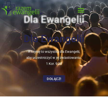
Dla Ewangelii
Dla Ewangelii
A czynię to wszystko dla Ewangelii,
aby uczestniczyć w jej zwiastowaniu.
1 Kor. 9:23
DOŁĄCZ!