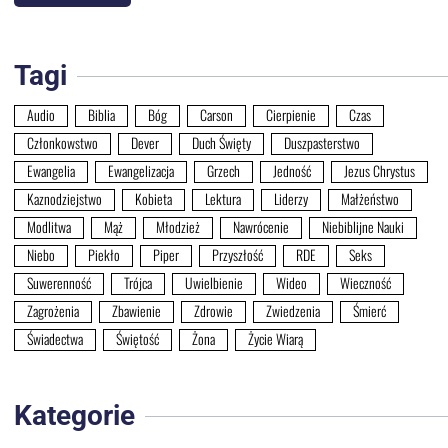
Tagi
Audio
Biblia
Bóg
Carson
Cierpienie
Czas
Członkowstwo
Dever
Duch Święty
Duszpasterstwo
Ewangelia
Ewangelizacja
Grzech
Jedność
Jezus Chrystus
Kaznodziejstwo
Kobieta
Lektura
Liderzy
Małżeństwo
Modlitwa
Mąż
Młodzież
Nawrócenie
Niebiblijne Nauki
Niebo
Piekło
Piper
Przyszłość
RDE
Seks
Suwerenność
Trójca
Uwielbienie
Wideo
Wieczność
Zagrożenia
Zbawienie
Zdrowie
Zwiedzenia
Śmierć
Świadectwa
Świętość
Żona
Życie Wiarą
Kategorie