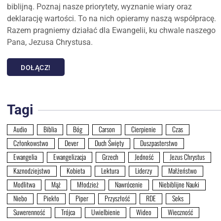
biblijną. Poznaj nasze priorytety, wyznanie wiary oraz
deklarację wartości. To na nich opieramy naszą współpracę.
Razem pragniemy działać dla Ewangelii, ku chwale naszego
Pana, Jezusa Chrystusa.
DOŁĄCZ!
Tagi
Audio
Biblia
Bóg
Carson
Cierpienie
Czas
Członkowstwo
Dever
Duch Święty
Duszpasterstwo
Ewangelia
Ewangelizacja
Grzech
Jedność
Jezus Chrystus
Kaznodziejstwo
Kobieta
Lektura
Liderzy
Małżeństwo
Modlitwa
Mąż
Młodzież
Nawrócenie
Niebiblijne Nauki
Niebo
Piekło
Piper
Przyszłość
RDE
Seks
Suwerenność
Trójca
Uwielbienie
Wideo
Wieczność