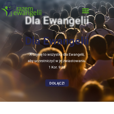
Dla Ewangelii
Dla Ewangelii
A czynię to wszystko dla Ewangelii,
aby uczestniczyć w jej zwiastowaniu.
1 Kor. 9:23
DOŁĄCZ!