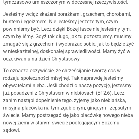
tymczasowo umieszczonym w doczesnej rzeczywistości.
Jesteśmy wciąż skażeni porażkami, grzechem, chorobami,
buntem i egoizmem. Nie jesteśmy jeszcze tym, czym
powinniśmy być. Lecz dzięki Bożej łasce nie jesteśmy tym,
czym byliśmy. Gdyż tak długo, jak tu pozostajemy, musimy
zmagać się z grzechem i wyobrażać sobie, jak to będzie żyć
w nieskazitelnej, doskonałej sprawiedliwości. Mamy żyć w
oczekiwaniu na dzień Chrystusowy.
To oznacza oczywiście, że chrześcijanie tworzą coś w
rodzaju społeczności misyjnej. Tak naprawdę jesteśmy
obywatelami nieba. Jeśli chodzi o naszą pozycję, jesteśmy
już posadzeni z Chrystusem w niebiosach (Ef 2,6). Lecz
zanim nastąpi dopełnienie tego, żyjemy jako niebiańska,
misyjna placówka na tym zgubionym, ginącym i zepsutym
świecie. Mamy postrzegać się jako placówkę nowego nieba i
nowej ziemi w starym świecie podlegającym Bożemu
sądowi.