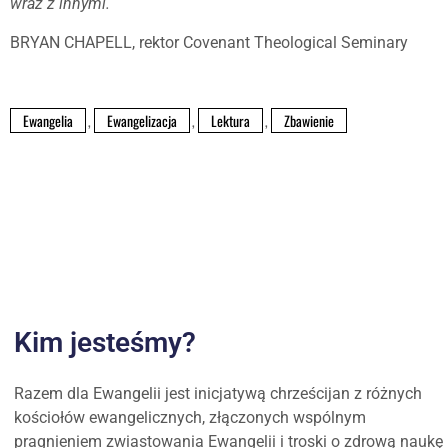
wraz z innymi.
BRYAN CHAPELL, rektor Covenant Theological Seminary
Ewangelia
,
Ewangelizacja
,
Lektura
,
Zbawienie
Kim jesteśmy?
Razem dla Ewangelii jest inicjatywą chrześcijan z różnych
kościołów ewangelicznych, złączonych wspólnym
pragnieniem zwiastowania Ewangelii i troski o zdrową naukę