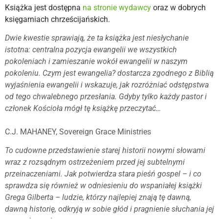
Książka jest dostępna
na stronie wydawcy
oraz w dobrych
księgarniach chrześcijańskich.
Dwie kwestie sprawiają, że ta książka jest niesłychanie
istotna: centralna pozycja ewangelii we wszystkich
pokoleniach i zamie­szanie wokół ewangelii w naszym
pokoleniu. Czym jest ewangelia? dostarcza zgodnego z Biblią
wyjaśnienia ewangelii i wskazuje, jak rozróżniać odstępstwa
od tego chwalebnego przesłania. Gdyby tylko każdy pastor i
członek Kościoła mógł tę książkę przeczytać…
C.J. MAHANEY, Sovereign Grace Ministries
​To cudowne przedstawienie starej historii nowymi słowami
wraz z rozsądnym ostrzeżeniem przed jej subtelnymi
przeinaczenia­mi. Jak potwierdza stara pieśń gospel – i co
sprawdza się również w odniesieniu do wspaniałej książki
Grega Gilberta – ludzie, któ­rzy najlepiej znają tę dawną,
dawną historię, odkryją w sobie głód i pragnienie słuchania jej