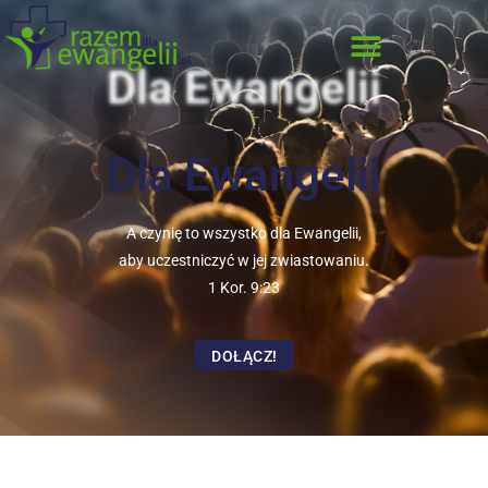
Dla Ewangelii
Dla Ewangelii
A czynię to wszystko dla Ewangelii,
aby uczestniczyć w jej zwiastowaniu.
1 Kor. 9:23
DOŁĄCZ!