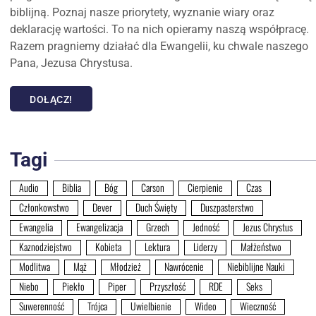
biblijną. Poznaj nasze priorytety, wyznanie wiary oraz
deklarację wartości. To na nich opieramy naszą współpracę.
Razem pragniemy działać dla Ewangelii, ku chwale naszego
Pana, Jezusa Chrystusa.
DOŁĄCZ!
Tagi
Audio
Biblia
Bóg
Carson
Cierpienie
Czas
Członkowstwo
Dever
Duch Święty
Duszpasterstwo
Ewangelia
Ewangelizacja
Grzech
Jedność
Jezus Chrystus
Kaznodziejstwo
Kobieta
Lektura
Liderzy
Małżeństwo
Modlitwa
Mąż
Młodzież
Nawrócenie
Niebiblijne Nauki
Niebo
Piekło
Piper
Przyszłość
RDE
Seks
Suwerenność
Trójca
Uwielbienie
Wideo
Wieczność