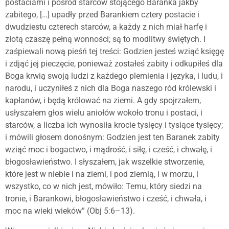
postaciami i pośród starców stojącego Baranka jakby
zabitego, […] upadły przed Barankiem cztery postacie i
dwudziestu czterech starców, a każdy z nich miał harfę i
złotą czaszę pełną wonności; są to modlitwy świętych. I
zaśpiewali nową pieśń tej treści: Godzien jesteś wziąć księgę
i zdjąć jej pieczęcie, ponieważ zostałeś zabity i odkupiłeś dla
Boga krwią swoją ludzi z każdego plemienia i języka, i ludu, i
narodu, i uczyniłeś z nich dla Boga naszego ród królewski i
kapłanów, i będą królować na ziemi. A gdy spojrzałem,
usłyszałem głos wielu aniołów wokoło tronu i postaci, i
starców, a liczba ich wynosiła krocie tysięcy i tysiące tysięcy;
i mówili głosem donośnym: Godzien jest ten Baranek zabity
wziąć moc i bogactwo, i mądrość, i siłę, i cześć, i chwałę, i
błogosławieństwo. I słyszałem, jak wszelkie stworzenie,
które jest w niebie i na ziemi, i pod ziemią, i w morzu, i
wszystko, co w nich jest, mówiło: Temu, który siedzi na
tronie, i Barankowi, błogosławieństwo i cześć, i chwała, i
moc na wieki wieków” (Obj 5:6–13).