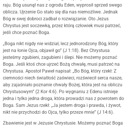
raju. Bóg usunął nas z ogrodu Eden, wyprosił sprzed swego
oblicza. Ujrzenie Go stało się dla nas niemożliwe. Jednak
Bóg w swej dobroci zadbał o rozwiązanie. Oto Jezus
Chrystus jest soczewką, przez którą człowiek musi patrzeć,
jeśli chce poznać Boga.
„Boga nikt nigdy nie widział, lecz jednorodzony Bóg, który
jest na łonie Ojca, objawił go” (J 1:18). Bez Chrystusa
jesteśmy zgubieni, zagubieni i ślepi. Nie możemy poznać
Boga. Jeśli ktoś chce ujrzeć Bożą chwałę, musi patrzeć na
Chrystusa. Apostoł Paweł napisał: „Bo Bóg, który rzekł: Z
ciemności niech światłość zaświeci, rozświecił serca nasze,
aby zajaśniało poznanie chwały Bożej, która jest na obliczu
Chrystusowym” (2 Kor 4:6). Po wygnaniu z Edenu istnieje
jedna i tylko jedna droga, która prowadzi nas z powrotem do
Boga. Sam Jezus rzekł: „Ja jestem droga i prawda, i żywot,
nikt nie przychodzi do Ojca, tylko przeze mnie” (J 14:6).
Zbawienie jest w Jezusie Chrystusie. Możemy poznać Boga