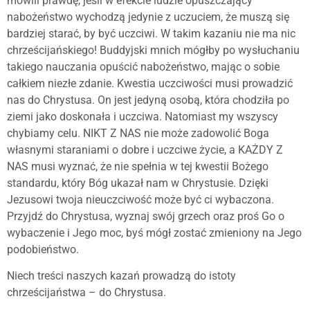
mówili prawdę, jeśli w efekcie ludzie opuszczający
nabożeństwo wychodzą jedynie z uczuciem, że muszą się
bardziej starać, by być uczciwi. W takim kazaniu nie ma nic
chrześcijańskiego! Buddyjski mnich mógłby po wysłuchaniu
takiego nauczania opuścić nabożeństwo, mając o sobie
całkiem niezłe zdanie. Kwestia uczciwości musi prowadzić
nas do Chrystusa. On jest jedyną osobą, która chodziła po
ziemi jako doskonała i uczciwa. Natomiast my wszyscy
chybiamy celu. NIKT Z NAS nie może zadowolić Boga
własnymi staraniami o dobre i uczciwe życie, a KAŻDY Z
NAS musi wyznać, że nie spełnia w tej kwestii Bożego
standardu, który Bóg ukazał nam w Chrystusie. Dzięki
Jezusowi twoja nieuczciwość może być ci wybaczona.
Przyjdź do Chrystusa, wyznaj swój grzech oraz proś Go o
wybaczenie i Jego moc, byś mógł zostać zmieniony na Jego
podobieństwo.
Niech treści naszych kazań prowadzą do istoty
chrześcijaństwa – do Chrystusa.