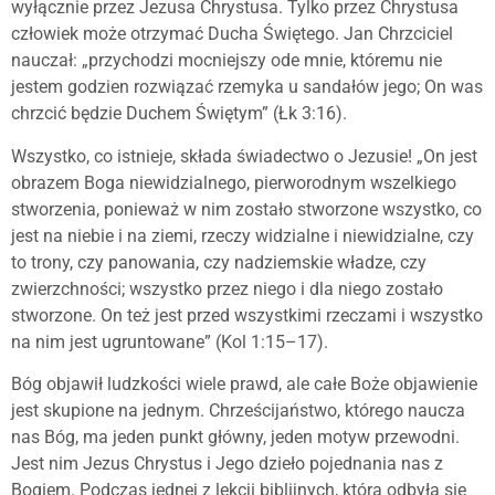
wyłącznie przez Jezusa Chrystusa. Tylko przez Chrystusa
człowiek może otrzymać Ducha Świętego. Jan Chrzciciel
nauczał: „przychodzi mocniejszy ode mnie, któremu nie
jestem godzien rozwiązać rzemyka u sandałów jego; On was
chrzcić będzie Duchem Świętym” (Łk 3:16).
Wszystko, co istnieje, składa świadectwo o Jezusie! „On jest
obrazem Boga niewidzialnego, pierworodnym wszelkiego
stworzenia, ponieważ w nim zostało stworzone wszystko, co
jest na niebie i na ziemi, rzeczy widzialne i niewidzialne, czy
to trony, czy panowania, czy nadziemskie władze, czy
zwierzchności; wszystko przez niego i dla niego zostało
stworzone. On też jest przed wszystkimi rzeczami i wszystko
na nim jest ugruntowane” (Kol 1:15–17).
Bóg objawił ludzkości wiele prawd, ale całe Boże objawienie
jest skupione na jednym. Chrześcijaństwo, którego naucza
nas Bóg, ma jeden punkt główny, jeden motyw przewodni.
Jest nim Jezus Chrystus i Jego dzieło pojednania nas z
Bogiem. Podczas jednej z lekcji biblijnych, która odbyła się