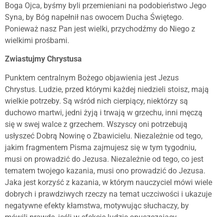
Boga Ojca, byśmy byli przemieniani na podobieństwo Jego
Syna, by Bóg napełnił nas owocem Ducha Świętego.
Ponieważ nasz Pan jest wielki, przychodźmy do Niego z
wielkimi prośbami.
Zwiastujmy Chrystusa
Punktem centralnym Bożego objawienia jest Jezus
Chrystus. Ludzie, przed którymi każdej niedzieli stoisz, mają
wielkie potrzeby. Są wśród nich cierpiący, niektórzy są
duchowo martwi, jedni żyją i trwają w grzechu, inni męczą
się w swej walce z grzechem. Wszyscy oni potrzebują
usłyszeć Dobrą Nowinę o Zbawicielu. Niezależnie od tego,
jakim fragmentem Pisma zajmujesz się w tym tygodniu,
musi on prowadzić do Jezusa. Niezależnie od tego, co jest
tematem twojego kazania, musi ono prowadzić do Jezusa.
Jaka jest korzyść z kazania, w którym nauczyciel mówi wiele
dobrych i prawdziwych rzeczy na temat uczciwości i ukazuje
negatywne efekty kłamstwa, motywując słuchaczy, by