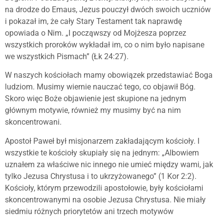
na drodze do Emaus, Jezus pouczył dwóch swoich uczniów
i pokazał im, że cały Stary Testament tak naprawdę
opowiada o Nim. „I począwszy od Mojżesza poprzez
wszystkich proroków wykładał im, co o nim było napisane
we wszystkich Pismach” (Łk 24:27).
W naszych kościołach mamy obowiązek przedstawiać Boga
ludziom. Musimy wiernie nauczać tego, co objawił Bóg.
Skoro więc Boże objawienie jest skupione na jednym
głównym motywie, również my musimy być na nim
skoncentrowani.
Apostoł Paweł był misjonarzem zakładającym kościoły. I
wszystkie te kościoły skupiały się na jednym: „Albowiem
uznałem za właściwe nic innego nie umieć między wami, jak
tylko Jezusa Chrystusa i to ukrzyżowanego” (1 Kor 2:2).
Kościoły, którym przewodzili apostołowie, były kościołami
skoncentrowanymi na osobie Jezusa Chrystusa. Nie miały
siedmiu różnych priorytetów ani trzech motywów