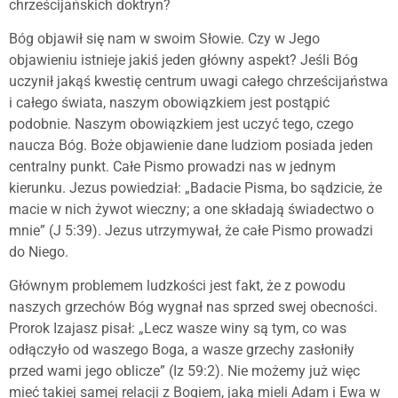
chrześcijańskich doktryn?
Bóg objawił się nam w swoim Słowie. Czy w Jego
objawieniu istnieje jakiś jeden główny aspekt? Jeśli Bóg
uczynił jakąś kwestię centrum uwagi całego chrześcijaństwa
i całego świata, naszym obowiązkiem jest postąpić
podobnie. Naszym obowiązkiem jest uczyć tego, czego
naucza Bóg. Boże objawienie dane ludziom posiada jeden
centralny punkt. Całe Pismo prowadzi nas w jednym
kierunku. Jezus powiedział: „Badacie Pisma, bo sądzicie, że
macie w nich żywot wieczny; a one składają świadectwo o
mnie” (J 5:39). Jezus utrzymywał, że całe Pismo prowadzi
do Niego.
Głównym problemem ludzkości jest fakt, że z powodu
naszych grzechów Bóg wygnał nas sprzed swej obecności.
Prorok Izajasz pisał: „Lecz wasze winy są tym, co was
odłączyło od waszego Boga, a wasze grzechy zasłoniły
przed wami jego oblicze” (Iz 59:2). Nie możemy już więc
mieć takiej samej relacji z Bogiem, jaką mieli Adam i Ewa w