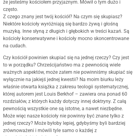
że jesteśmy kościołem przyjaznym. Mówił o tym dużo i
często.
Z czego znany jest twój kościół? Na czym się skupiasz?
Niektóre kościoły wyróżniają się bardzo żywą i głośną
muzyką. Inne słyną z długich i głębokich w treści kazań. Są
kościoły konserwatywne i kościoły mocno skoncentrowane
na cudach.
Czy kościół powinien skupiać się na jednej rzeczy? Czy jest
to w porządku? Chrześcijaństwo ma z pewnością wiele
ważnych aspektów, może zatem nie powinniśmy skupiać się
wyłącznie na jakiejś jednej kwestii? Na moim biurku leży
właśnie otwarta książka z zakresu teologii systematycznej,
której autorem jest Louis Berkhof – zawiera ona ponad 60
rozdziałów, z których każdy dotyczy innej doktryny. Z całą
pewnością wszystkie one są istotne, a nawet niezbędne.
Może więc nasze kościoły nie powinny być znane tylko z
jednej rzeczy? Może byłoby lepiej, gdybyśmy byli bardziej
zrównoważeni i mówili tyle samo o każdej z