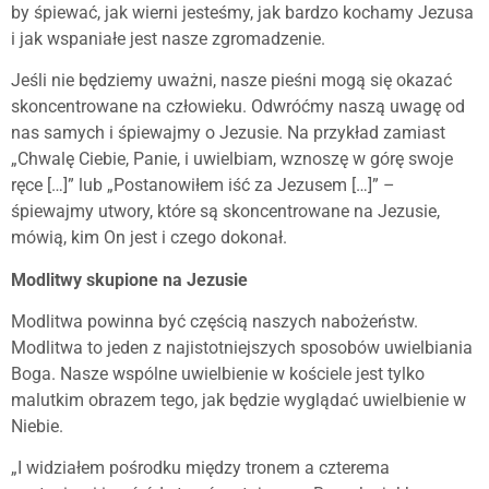
by śpiewać, jak wierni jesteśmy, jak bardzo kochamy Jezusa
i jak wspaniałe jest nasze zgromadzenie.
Jeśli nie będziemy uważni, nasze pieśni mogą się okazać
skoncentrowane na człowieku. Odwróćmy naszą uwagę od
nas samych i śpiewajmy o Jezusie. Na przykład zamiast
„Chwalę Ciebie, Panie, i uwielbiam, wznoszę w górę swoje
ręce […]” lub „Postanowiłem iść za Jezusem […]” –
śpiewajmy utwory, które są skoncentrowane na Jezusie,
mówią, kim On jest i czego dokonał.
Modlitwy skupione na Jezusie
Modlitwa powinna być częścią naszych nabożeństw.
Modlitwa to jeden z najistotniejszych sposobów uwielbiania
Boga. Nasze wspólne uwielbienie w kościele jest tylko
malutkim obrazem tego, jak będzie wyglądać uwielbienie w
Niebie.
„I widziałem pośrodku między tronem a czterema