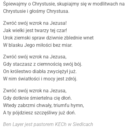
Śpiewajmy o Chrystusie, skupiajmy się w modlitwach na
Chrystusie i głośmy Chrystusa.
Zwróć swój wzrok na Jezusa!
Jak wielki jest twarzy tej czar!
Urok ziemski spraw dziwnie zblednie wnet
W blasku Jego miłości bez miar.
Zwróć swój wzrok na Jezusa,
Gdy staczasz z ciemnością swój bój.
On królestwo diabła zwyciężył już.
W nim światłości i mocy jest zdrój.
Zwróć swój wzrok na Jezusa,
Gdy dotknie śmiertelna cię dłoń.
Wtedy zabrzmi chwały, triumfu hymn,
A ty pójdziesz szczęśliwy już doń.
Ben Layer jest pastorem KECh w Siedlcach