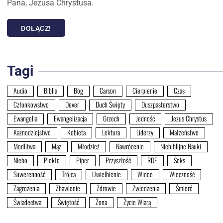
Pana, Jezusa Chrystusa.
DOŁĄCZ!
Tagi
Audio
Biblia
Bóg
Carson
Cierpienie
Czas
Członkowstwo
Dever
Duch Święty
Duszpasterstwo
Ewangelia
Ewangelizacja
Grzech
Jedność
Jezus Chrystus
Kaznodziejstwo
Kobieta
Lektura
Liderzy
Małżeństwo
Modlitwa
Mąż
Młodzież
Nawrócenie
Niebiblijne Nauki
Niebo
Piekło
Piper
Przyszłość
RDE
Seks
Suwerenność
Trójca
Uwielbienie
Wideo
Wieczność
Zagrożenia
Zbawienie
Zdrowie
Zwiedzenia
Śmierć
Świadectwa
Świętość
Żona
Życie Wiarą