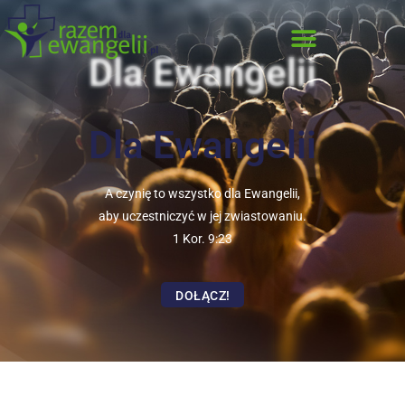
Dla Ewangelii
Dla Ewangelii
A czynię to wszystko dla Ewangelii,
aby uczestniczyć w jej zwiastowaniu.
1 Kor. 9:23
DOŁĄCZ!