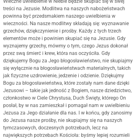
Wieczne uwielbienie w Niebie będzie skupiać się w swej
treści na Jezusie. Modlitwa na naszych nabożeństwach
powinna być przedsmakiem naszego uwielbienia w
wieczności. Na nasze modlitwy składają się: wyznawanie
grzechów, dziękczynienie i prośby. Każdy z tych trzech
elementów może i powinien skupiać się na Jezusie. Gdy
wyznajemy grzechy, mówmy o tym, czego Jezus dokonał
przez swą śmierć i krew, która nas oczyściła. Gdy
dziękujemy Bogu za Jego błogosławieństwo, nie skupiajmy
się wyłącznie na błogosławieństwach materialnych, takich
jak fizyczne uzdrowienie, jedzenie i odzienie. Dziękujmy
Bogu za błogosławieństwa, które zostały nam dane dzięki
Jezusowi – takie jak jedność z Bogiem, nasze dziedzictwo,
członkostwo w Ciele Chrystusa, Duch Święty, którego On
posłał, by w nas zamieszkał i pomagał nam w uwielbieniu
Jezusa za Jego działanie dla nas. I w końcu, gdy zanosimy
do Jezusa nasze prośby, nie skupiajmy się na naszych
tymczasowych, doczesnych potrzebach, lecz na
największych potrzebach Kościoła: byśmy lepiej rozumieli