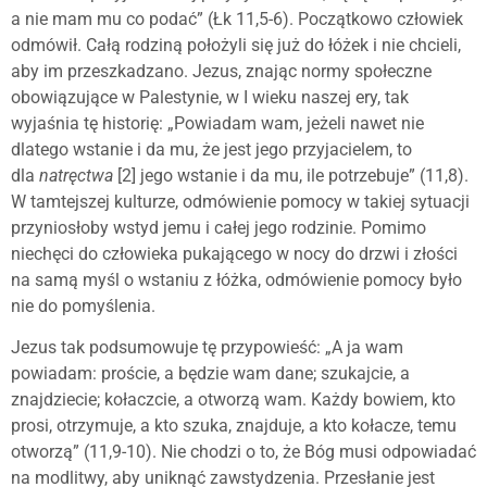
a nie mam mu co podać” (Łk 11,5-6). Początkowo człowiek
odmówił. Całą rodziną położyli się już do łóżek i nie chcieli,
aby im przeszkadzano. Jezus, znając normy społeczne
obowiązujące w Palestynie, w I wieku naszej ery, tak
wyjaśnia tę historię: „Powiadam wam, jeżeli nawet nie
dlatego wstanie i da mu, że jest jego przyjacielem, to
dla
natręctwa
[2] jego wstanie i da mu, ile potrzebuje” (11,8).
W tamtejszej kulturze, odmówienie pomocy w takiej sytuacji
przyniosłoby wstyd jemu i całej jego rodzinie. Pomimo
niechęci do człowieka pukającego w nocy do drzwi i złości
na samą myśl o wstaniu z łóżka, odmówienie pomocy było
nie do pomyślenia.
Jezus tak podsumowuje tę przypowieść: „A ja wam
powiadam: proście, a będzie wam dane; szukajcie, a
znajdziecie; kołaczcie, a otworzą wam. Każdy bowiem, kto
prosi, otrzymuje, a kto szuka, znajduje, a kto kołacze, temu
otworzą” (11,9-10). Nie chodzi o to, że Bóg musi odpowiadać
na modlitwy, aby uniknąć zawstydzenia. Przesłanie jest