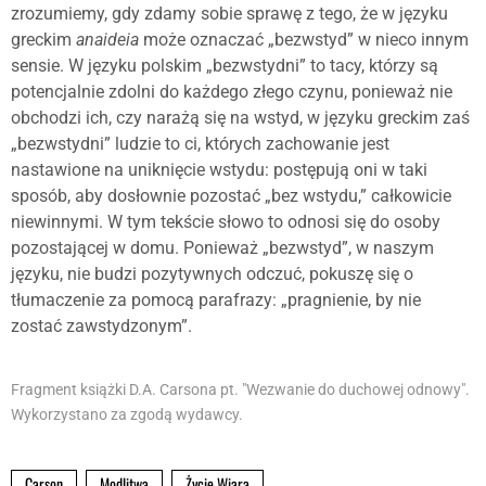
zrozumiemy, gdy zdamy sobie sprawę z tego, że w języku
greckim
anaideia
może oznaczać „bezwstyd” w nieco innym
sensie. W języku polskim „bezwstydni” to tacy, którzy są
potencjalnie zdolni do każdego złego czynu, ponieważ nie
obchodzi ich, czy narażą się na wstyd, w języku greckim zaś
„bezwstydni” ludzie to ci, których zachowanie jest
nastawione na uniknięcie wstydu: postępują oni w taki
sposób, aby dosłownie pozostać „bez wstydu,” całkowicie
niewinnymi. W tym tekście słowo to odnosi się do osoby
pozostającej w domu. Ponieważ „bezwstyd”, w naszym
języku, nie budzi pozytywnych odczuć, pokuszę się o
tłumaczenie za pomocą parafrazy: „pragnienie, by nie
zostać zawstydzonym”.
Fragment książki D.A. Carsona pt. "Wezwanie do duchowej odnowy".
Wykorzystano za zgodą wydawcy.
Carson
,
Modlitwa
,
Życie Wiarą