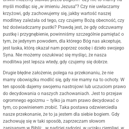
myśli modląc się „w imieniu Jezusa”? Czy nie uwłaczamy
krzyżowi, gdy zachowujemy się, jakby wartość naszej
modlitwy zależała od tego, czy czujemy Bożą obecność, czy
też doświadczamy pustki? Prawdą jest, że gdy odczuwamy
pustkę i przygnębienie, powinniśmy szczególnie pamiętać o
tym, że jedynym powodem, dla którego Bóg nas akceptuje,
jest łaska, którą okazał nam poprzez osobę i dzieło swojego
Syna. Nie możemy oszukiwać się myśląc, że nasza
modlitwa jest lepsza wtedy, gdy czujemy się dobrze.
Drugie błędne założenie, polega na przekonaniu, że nie
mamy obowiązku modlić się, gdy nie mamy na to ochoty. W
ten sposób dajemy swojemu nastrojowi lub uczuciom prawo
do decydowania o naszych zachowaniach. Jest to przejaw
ogromnego egoizmu – tylko ja mam prawo decydować o
tym, co powinienem zrobić. Taka postawa odzwierciedla
nasze przekonanie, że to ja jestem dla siebie bogiem. Gdy
zachowuję się w taki sposób, zaprzeczam słowom
zapisanym w Biblii: „w nadziei radośni, w ucisku cierpliwi,
w