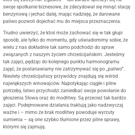
swoje spotkanie biznesowe, że zdecydował się minąć stację
benzynową i jechać dalej, mając nadzieję, że darowane
paliwo pozwoli dojechać mu do miejsca przeznaczenia.
Trudno uwierzyć, że ktoś może zachować się w tak głupi
sposób, ale tylko do momentu, gdy uświadomimy sobie, że
wielu z nas dokładnie tak samo podchodzi do spraw
związanych z naszym życiem chrześcijańskim. Jesteśmy
tak zajęci, pędząc do kolejnego punktu harmonogramu
zajęć, że postanawiamy nie zatrzymywać się po „paliwo”.
Niestety chrześcijańscy przywódcy znajdują się wśród
największych winowajców. Napotykając ciągłe i pilne
potrzeby, łatwo przychodzi zaniedbać swoje powołanie do
głoszenia Słowa oraz do modlitwy. Są przecież tak bardzo
zajęci. Podejmowane działania traktują jako nadzwyczaj
ważne i – mimo że brak modlitwy powoduje wyrzuty
sumienia – są one szybko tłumione przez pilne sprawy,
którymi się zajmują.