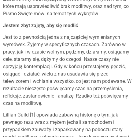
które mają usprawiedliwić brak modlitwy, oraz nad tym, co
Pismo Święte mówi na temat tych wykrętów.
Jestem zbyt zajęty, aby się modlić
Jest to z pewnością jedna z najczęściej wymienianych
wymówek. Żyjemy w specyficznych czasach. Zarówno w
pracy, jak i w czasie wolnym, pędzimy, działamy, osiągamy
cele, staramy się, dążymy do czegoś. Nasze czasy nie
sprzyjają kontemplacji. Gdy w końcu przestajemy pędzić,
osiągać i działać, wielu z nas usadawia się przed
telewizorem i wchłania wszystko, co jest nam podawane. W
rezultacie nieczęsto poświęcamy czas na przemyślenia,
refleksje, zastanowienie i analizę. Rzadko też poświęcamy
czas na modlitwę.
Lillian Guild [1] opowiada zabawną historię o tym, jak
pewnego razu wraz z mężem jechali samochodem i
przypadkiem zauważyli zaparkowany na poboczu stary
model cadillaca z otwartą maską. Jego kierowca wydawał