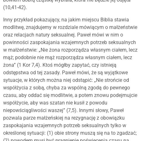
(10,41-42).
Inny przykład pokazujący, na jakim miejscu Biblia stawia
modlitwę, znajdujemy w rozdziale mówiącym o małżeństwie
oraz relacjach natury seksualnej. Paweł mówi w nim o
powinności zaspokajania wzajemnych potrzeb seksualnych
w małżeństwie: „Nie żona rozporządza własnym ciałem, lecz
mąż; podobnie nie mąż rozporządza własnym ciałem, lecz
żona” (1 Kor 7,4). Ktoś mógłby zapytać, czy istnieją
odstępstwa od tej zasady. Paweł mówi, że są wyjątkowe
sytuacje, w których można niej odstąpić: „Nie strońcie od
współżycia z sobą, chyba za wspólną zgodą do pewnego
czasu, aby oddać się modlitwie, a potem znowu podejmujcie
współżycie, aby was szatan nie kusił z powodu
niepowściągliwości waszej” (7,5). Innymi słowy, Paweł
pozwala parze małżeńskiej na rezygnację z obowiązku
zaspokajania wzajemnych potrzeb seksualnych tylko w
określonej sytuacji: (1) obie strony muszą się na to zgadzać;
(2) powodem musi być pragnienie poświęcenia czasu na