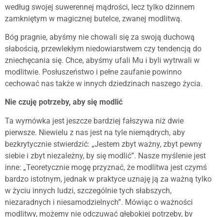
według swojej suwerennej mądrości, lecz tylko dżinnem
zamkniętym w magicznej butelce, zwanej modlitwą.
Bóg pragnie, abyśmy nie chowali się za swoją duchową
słabością, przewlekłym niedowiarstwem czy tendencją do
zniechęcania się. Chce, abyśmy ufali Mu i byli wytrwali w
modlitwie. Posłuszeństwo i pełne zaufanie powinno
cechować nas także w innych dziedzinach naszego życia.
Nie czuję potrzeby, aby się modlić
Ta wymówka jest jeszcze bardziej fałszywa niż dwie
pierwsze. Niewielu z nas jest na tyle niemądrych, aby
bezkrytycznie stwierdzić: „Jestem zbyt ważny, zbyt pewny
siebie i zbyt niezależny, by się modlić”. Nasze myślenie jest
inne: „Teoretycznie mogę przyznać, że modlitwa jest czymś
bardzo istotnym, jednak w praktyce uznaję ją za ważną tylko
w życiu innych ludzi, szczególnie tych słabszych,
niezaradnych i niesamodzielnych”. Mówiąc o ważności
modlitwy, możemy nie odczuwać głębokiej potrzeby, by