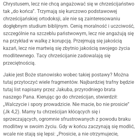
Chrystusem, lecz nie chcą angażować się w chrześcijaństwo
tak „do końca”. Trzymają się kurczowo podstawowej
chrześcijańskiej ortodoksji, ale nie są zainteresowaniu
dogłębnym studium biblijnym. Cenią moralność i uczciwość,
szczególnie na szczeblu państwowym, lecz nie angażują się
na przykład w walkę z korupcją. Przejmują się jakością
kazań, lecz nie martwią się zbytnio jakością swojego życia
modlitewnego. Tacy chrześcijanie zadowalają się
przeciętnością.
Jakie jest Boże stanowisko wobec takiej postawy? Można
tutaj przytoczyć wiele fragmentów. Najbardziej trafny będzie
tutaj list napisany przez Jakuba, przyrodniego brata
naszego Pana. Kierując go do chrześcijan, stwierdził:
„Walczycie i spory prowadzicie. Nie macie, bo nie prosicie”
(Jk 4,2). Mamy tu chrześcijan kłócących się i
sprzeczających, ogromnie sfrustrowanych z powodu braku
modlitwy w swoim życiu. Gdy w końcu zaczynają się modlić,
wcale nie stają się lepsi: „Prosicie, a nie otrzymujecie,