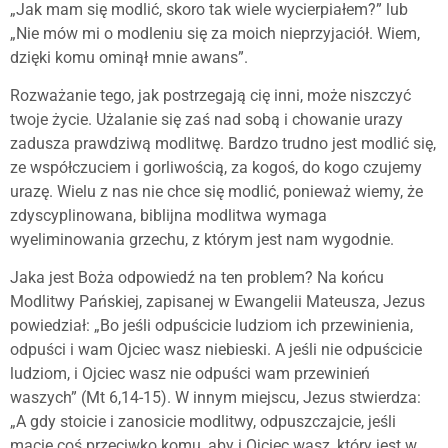
„Jak mam się modlić, skoro tak wiele wycierpiałem?” lub
„Nie mów mi o modleniu się za moich nieprzyjaciół. Wiem,
dzięki komu ominął mnie awans”.
Rozważanie tego, jak postrzegają cię inni, może niszczyć
twoje życie. Użalanie się zaś nad sobą i chowanie urazy
zadusza prawdziwą modlitwę. Bardzo trudno jest modlić się,
ze współczuciem i gorliwością, za kogoś, do kogo czujemy
urazę. Wielu z nas nie chce się modlić, ponieważ wiemy, że
zdyscyplinowana, biblijna modlitwa wymaga
wyeliminowania grzechu, z którym jest nam wygodnie.
Jaka jest Boża odpowiedź na ten problem? Na końcu
Modlitwy Pańskiej, zapisanej w Ewangelii Mateusza, Jezus
powiedział: „Bo jeśli odpuścicie ludziom ich przewinienia,
odpuści i wam Ojciec wasz niebieski. A jeśli nie odpuścicie
ludziom, i Ojciec wasz nie odpuści wam przewinień
waszych” (Mt 6,14-15). W innym miejscu, Jezus stwierdza:
„A gdy stoicie i zanosicie modlitwy, odpuszczajcie, jeśli
macie coś przeciwko komu, aby i Ojciec wasz, który jest w