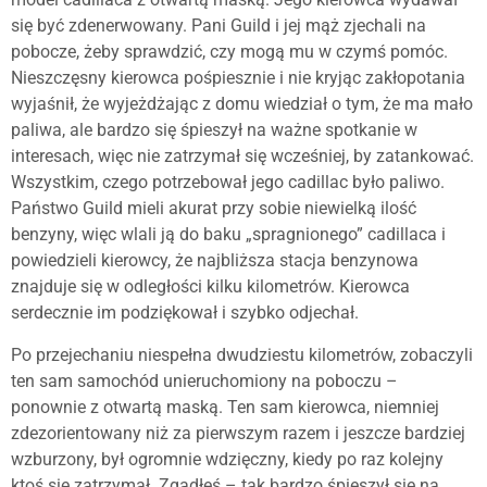
się być zdenerwowany. Pani Guild i jej mąż zjechali na
pobocze, żeby sprawdzić, czy mogą mu w czymś pomóc.
Nieszczęsny kierowca pośpiesznie i nie kryjąc zakłopotania
wyjaśnił, że wyjeżdżając z domu wiedział o tym, że ma mało
paliwa, ale bardzo się śpieszył na ważne spotkanie w
interesach, więc nie zatrzymał się wcześniej, by zatankować.
Wszystkim, czego potrzebował jego cadillac było paliwo.
Państwo Guild mieli akurat przy sobie niewielką ilość
benzyny, więc wlali ją do baku „spragnionego” cadillaca i
powiedzieli kierowcy, że najbliższa stacja benzynowa
znajduje się w odległości kilku kilometrów. Kierowca
serdecznie im podziękował i szybko odjechał.
Po przejechaniu niespełna dwudziestu kilometrów, zobaczyli
ten sam samochód unieruchomiony na poboczu –
ponownie z otwartą maską. Ten sam kierowca, niemniej
zdezorientowany niż za pierwszym razem i jeszcze bardziej
wzburzony, był ogromnie wdzięczny, kiedy po raz kolejny
ktoś się zatrzymał. Zgadłeś – tak bardzo śpieszył się na