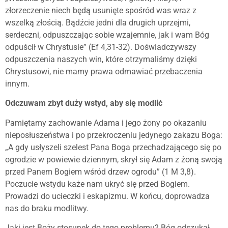
złorzeczenie niech będą usunięte spośród was wraz z
wszelką złością. Bądźcie jedni dla drugich uprzejmi,
serdeczni, odpuszczając sobie wzajemnie, jak i wam Bóg
odpuścił w Chrystusie” (Ef 4,31-32). Doświadczywszy
odpuszczenia naszych win, które otrzymaliśmy dzięki
Chrystusowi, nie mamy prawa odmawiać przebaczenia
innym.
Odczuwam zbyt duży wstyd, aby się modlić
Pamiętamy zachowanie Adama i jego żony po okazaniu
nieposłuszeństwa i po przekroczeniu jedynego zakazu Boga:
„A gdy usłyszeli szelest Pana Boga przechadzającego się po
ogrodzie w powiewie dziennym, skrył się Adam z żoną swoją
przed Panem Bogiem wśród drzew ogrodu” (1 M 3,8).
Poczucie wstydu każe nam ukryć się przed Bogiem.
Prowadzi do ucieczki i eskapizmu. W końcu, doprowadza
nas do braku modlitwy.
Jaki jest Boży stosunek do tego problemu? Bóg odszukał