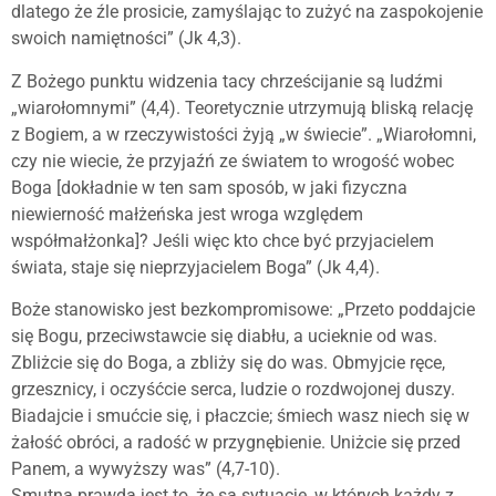
dlatego że źle prosicie, zamyślając to zużyć na zaspokojenie
swoich namiętności” (Jk 4,3).
Z Bożego punktu widzenia tacy chrześcijanie są ludźmi
„wiarołomnymi” (4,4). Teoretycznie utrzymują bliską relację
z Bogiem, a w rzeczywistości żyją „w świecie”. „Wiarołomni,
czy nie wiecie, że przyjaźń ze światem to wrogość wobec
Boga [dokładnie w ten sam sposób, w jaki fizyczna
niewierność małżeńska jest wroga względem
współmałżonka]? Jeśli więc kto chce być przyjacielem
świata, staje się nieprzyjacielem Boga” (Jk 4,4).
Boże stanowisko jest bezkompromisowe: „Przeto poddajcie
się Bogu, przeciwstawcie się diabłu, a ucieknie od was.
Zbliżcie się do Boga, a zbliży się do was. Obmyjcie ręce,
grzesznicy, i oczyśćcie serca, ludzie o rozdwojonej duszy.
Biadajcie i smućcie się, i płaczcie; śmiech wasz niech się w
żałość obróci, a radość w przygnębienie. Uniżcie się przed
Panem, a wywyższy was” (4,7-10).
Smutną prawdą jest to, że są sytuacje, w których każdy z