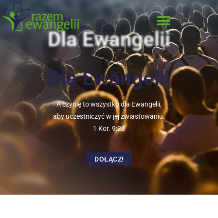
Dla Ewangelii
Dla Ewangelii
A czynię to wszystko dla Ewangelii,
aby uczestniczyć w jej zwiastowaniu.
1 Kor. 9:23
DOŁĄCZ!