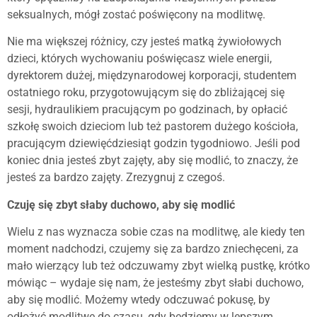
seksualnych, mógł zostać poświęcony na modlitwę.
Nie ma większej różnicy, czy jesteś matką żywiołowych
dzieci, których wychowaniu poświęcasz wiele energii,
dyrektorem dużej, międzynarodowej korporacji, studentem
ostatniego roku, przygotowującym się do zbliżającej się
sesji, hydraulikiem pracującym po godzinach, by opłacić
szkołę swoich dzieciom lub też pastorem dużego kościoła,
pracującym dziewięćdziesiąt godzin tygodniowo. Jeśli pod
koniec dnia jesteś zbyt zajęty, aby się modlić, to znaczy, że
jesteś za bardzo zajęty. Zrezygnuj z czegoś.
Czuję się zbyt słaby duchowo, aby się modlić
Wielu z nas wyznacza sobie czas na modlitwę, ale kiedy ten
moment nadchodzi, czujemy się za bardzo zniechęceni, za
mało wierzący lub też odczuwamy zbyt wielką pustkę, krótko
mówiąc – wydaje się nam, że jesteśmy zbyt słabi duchowo,
aby się modlić. Możemy wtedy odczuwać pokusę, by
odłożyć modlitwę do czasu, gdy będziemy w lepszym