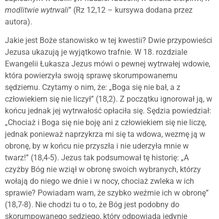
modlitwie wytrwali
” (Rz 12,12 – kursywa dodana przez
autora).
Jakie jest Boże stanowisko w tej kwestii? Dwie przypowieści
Jezusa ukazują je wyjątkowo trafnie. W 18. rozdziale
Ewangelii Łukasza Jezus mówi o pewnej wytrwałej wdowie,
która powierzyła swoją sprawę skorumpowanemu
sędziemu. Czytamy o nim, że: „Boga się nie bał, a z
człowiekiem się nie liczył” (18,2). Z początku ignorował ją, w
końcu jednak jej wytrwałość opłaciła się. Sędzia powiedział:
„Chociaż i Boga się nie boję ani z człowiekiem się nie liczę,
jednak ponieważ naprzykrza mi się ta wdowa, wezmę ją w
obronę, by w końcu nie przyszła i nie uderzyła mnie w
twarz!” (18,4-5). Jezus tak podsumował tę historię: „A
czyżby Bóg nie wziął w obronę swoich wybranych, którzy
wołają do niego we dnie i w nocy, chociaż zwleka w ich
sprawie? Powiadam wam, że szybko weźmie ich w obronę”
(18,7-8). Nie chodzi tu o to, że Bóg jest podobny do
skorumpowanego sędziego, który odpowiada jedynie