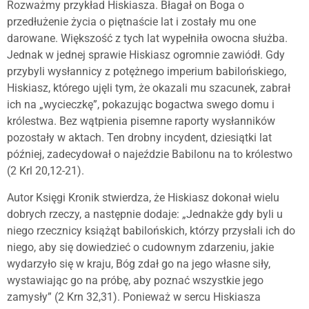
Rozważmy przykład Hiskiasza. Błagał on Boga o
przedłużenie życia o piętnaście lat i zostały mu one
darowane. Większość z tych lat wypełniła owocna służba.
Jednak w jednej sprawie Hiskiasz ogromnie zawiódł. Gdy
przybyli wysłannicy z potężnego imperium babilońskiego,
Hiskiasz, którego ujęli tym, że okazali mu szacunek, zabrał
ich na „wycieczkę”, pokazując bogactwa swego domu i
królestwa. Bez wątpienia pisemne raporty wysłanników
pozostały w aktach. Ten drobny incydent, dziesiątki lat
później, zadecydował o najeździe Babilonu na to królestwo
(2 Krl 20,12-21).
Autor Księgi Kronik stwierdza, że Hiskiasz dokonał wielu
dobrych rzeczy, a następnie dodaje: „Jednakże gdy byli u
niego rzecznicy książąt babilońskich, którzy przysłali ich do
niego, aby się dowiedzieć o cudownym zdarzeniu, jakie
wydarzyło się w kraju, Bóg zdał go na jego własne siły,
wystawiając go na próbę, aby poznać wszystkie jego
zamysły” (2 Krn 32,31). Ponieważ w sercu Hiskiasza