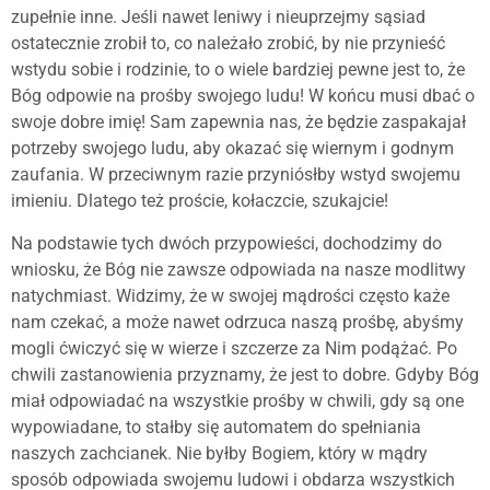
zupełnie inne. Jeśli nawet leniwy i nieuprzejmy sąsiad
ostatecznie zrobił to, co należało zrobić, by nie przynieść
wstydu sobie i rodzinie, to o wiele bardziej pewne jest to, że
Bóg odpowie na prośby swojego ludu! W końcu musi dbać o
swoje dobre imię! Sam zapewnia nas, że będzie zaspakajał
potrzeby swojego ludu, aby okazać się wiernym i godnym
zaufania. W przeciwnym razie przyniósłby wstyd swojemu
imieniu. Dlatego też proście, kołaczcie, szukajcie!
Na podstawie tych dwóch przypowieści, dochodzimy do
wniosku, że Bóg nie zawsze odpowiada na nasze modlitwy
natychmiast. Widzimy, że w swojej mądrości często każe
nam czekać, a może nawet odrzuca naszą prośbę, abyśmy
mogli ćwiczyć się w wierze i szczerze za Nim podążać. Po
chwili zastanowienia przyznamy, że jest to dobre. Gdyby Bóg
miał odpowiadać na wszystkie prośby w chwili, gdy są one
wypowiadane, to stałby się automatem do spełniania
naszych zachcianek. Nie byłby Bogiem, który w mądry
sposób odpowiada swojemu ludowi i obdarza wszystkich