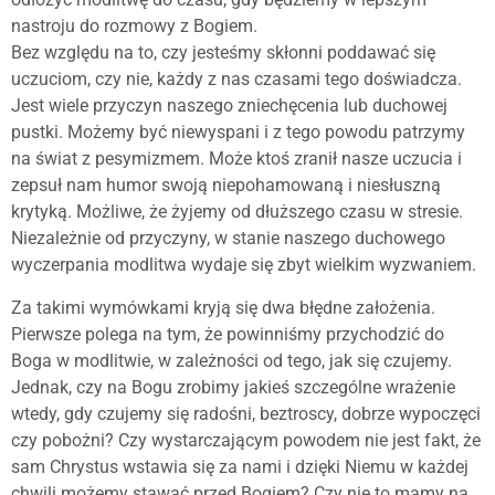
nastroju do rozmowy z Bogiem.
Bez względu na to, czy jesteśmy skłonni poddawać się
uczuciom, czy nie, każdy z nas czasami tego doświadcza.
Jest wiele przyczyn naszego zniechęcenia lub duchowej
pustki. Możemy być niewyspani i z tego powodu patrzymy
na świat z pesymizmem. Może ktoś zranił nasze uczucia i
zepsuł nam humor swoją niepohamowaną i niesłuszną
krytyką. Możliwe, że żyjemy od dłuższego czasu w stresie.
Niezależnie od przyczyny, w stanie naszego duchowego
wyczerpania modlitwa wydaje się zbyt wielkim wyzwaniem.
Za takimi wymówkami kryją się dwa błędne założenia.
Pierwsze polega na tym, że powinniśmy przychodzić do
Boga w modlitwie, w zależności od tego, jak się czujemy.
Jednak, czy na Bogu zrobimy jakieś szczególne wrażenie
wtedy, gdy czujemy się radośni, beztroscy, dobrze wypoczęci
czy pobożni? Czy wystarczającym powodem nie jest fakt, że
sam Chrystus wstawia się za nami i dzięki Niemu w każdej
chwili możemy stawać przed Bogiem? Czy nie to mamy na