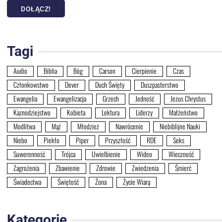
DOŁĄCZ!
Tagi
Audio
Biblia
Bóg
Carson
Cierpienie
Czas
Członkowstwo
Dever
Duch Święty
Duszpasterstwo
Ewangelia
Ewangelizacja
Grzech
Jedność
Jezus Chrystus
Kaznodziejstwo
Kobieta
Lektura
Liderzy
Małżeństwo
Modlitwa
Mąż
Młodzież
Nawrócenie
Niebiblijne Nauki
Niebo
Piekło
Piper
Przyszłość
RDE
Seks
Suwerenność
Trójca
Uwielbienie
Wideo
Wieczność
Zagrożenia
Zbawienie
Zdrowie
Zwiedzenia
Śmierć
Świadectwa
Świętość
Żona
Życie Wiarą
Kategorie