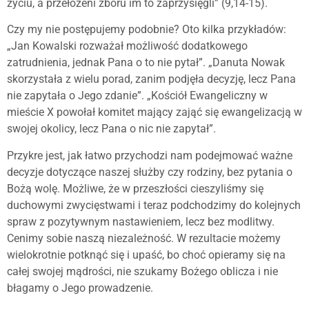
życiu, a przełożeni zboru im to zaprzysięgli” (9,14-15).
Czy my nie postępujemy podobnie? Oto kilka przykładów:
„Jan Kowalski rozważał możliwość dodatkowego
zatrudnienia, jednak Pana o to nie pytał”. „Danuta Nowak
skorzystała z wielu porad, zanim podjęła decyzję, lecz Pana
nie zapytała o Jego zdanie”. „Kościół Ewangeliczny w
mieście X powołał komitet mający zająć się ewangelizacją w
swojej okolicy, lecz Pana o nic nie zapytał”.
Przykre jest, jak łatwo przychodzi nam podejmować ważne
decyzje dotyczące naszej służby czy rodziny, bez pytania o
Bożą wolę. Możliwe, że w przeszłości cieszyliśmy się
duchowymi zwycięstwami i teraz podchodzimy do kolejnych
spraw z pozytywnym nastawieniem, lecz bez modlitwy.
Cenimy sobie naszą niezależność. W rezultacie możemy
wielokrotnie potknąć się i upaść, bo choć opieramy się na
całej swojej mądrości, nie szukamy Bożego oblicza i nie
błagamy o Jego prowadzenie.