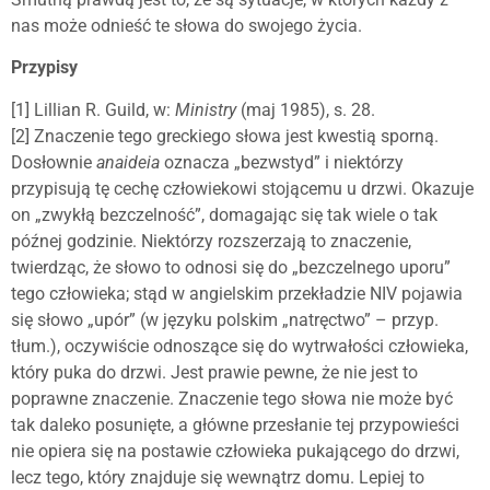
nas może odnieść te słowa do swojego życia.
Przypisy
[1] Lillian R. Guild, w:
Ministry
(maj 1985), s. 28.
[2] Znaczenie tego greckiego słowa jest kwestią sporną.
Dosłownie
anaideia
oznacza „bezwstyd” i niektórzy
przypisują tę cechę człowiekowi stojącemu u drzwi. Okazuje
on „zwykłą bezczelność”, domagając się tak wiele o tak
późnej godzinie. Niektórzy rozszerzają to znaczenie,
twierdząc, że słowo to odnosi się do „bezczelnego uporu”
tego człowieka; stąd w angielskim przekładzie NIV pojawia
się słowo „upór” (w języku polskim „natręctwo” – przyp.
tłum.), oczywiście odnoszące się do wytrwałości człowieka,
który puka do drzwi. Jest prawie pewne, że nie jest to
poprawne znaczenie. Znaczenie tego słowa nie może być
tak daleko posunięte, a główne przesłanie tej przypowieści
nie opiera się na postawie człowieka pukającego do drzwi,
lecz tego, który znajduje się wewnątrz domu. Lepiej to