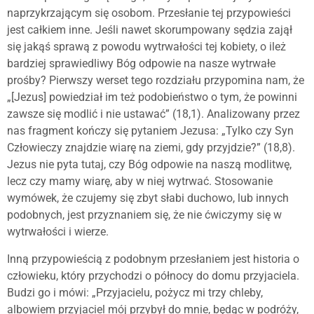
naprzykrzającym się osobom. Przesłanie tej przypowieści
jest całkiem inne. Jeśli nawet skorumpowany sędzia zajął
się jakąś sprawą z powodu wytrwałości tej kobiety, o ileż
bardziej sprawiedliwy Bóg odpowie na nasze wytrwałe
prośby? Pierwszy werset tego rozdziału przypomina nam, że
„[Jezus] powiedział im też podobieństwo o tym, że powinni
zawsze się modlić i nie ustawać” (18,1). Analizowany przez
nas fragment kończy się pytaniem Jezusa: „Tylko czy Syn
Człowieczy znajdzie wiarę na ziemi, gdy przyjdzie?” (18,8).
Jezus nie pyta tutaj, czy Bóg odpowie na naszą modlitwę,
lecz czy mamy wiarę, aby w niej wytrwać. Stosowanie
wymówek, że czujemy się zbyt słabi duchowo, lub innych
podobnych, jest przyznaniem się, że nie ćwiczymy się w
wytrwałości i wierze.
Inną przypowieścią z podobnym przesłaniem jest historia o
człowieku, który przychodzi o północy do domu przyjaciela.
Budzi go i mówi: „Przyjacielu, pożycz mi trzy chleby,
albowiem przyjaciel mój przybył do mnie, będąc w podróży,