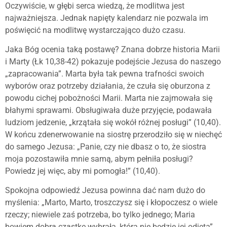
Oczywiście, w głębi serca wiedzą, że modlitwa jest
najważniejsza. Jednak napięty kalendarz nie pozwala im
poświęcić na modlitwę wystarczająco dużo czasu.
Jaka Bóg ocenia taką postawę? Znana dobrze historia Marii
i Marty (Łk 10,38-42) pokazuje podejście Jezusa do naszego
„zapracowania”. Marta była tak pewna trafności swoich
wyborów oraz potrzeby działania, że czuła się oburzona z
powodu cichej pobożności Marii. Marta nie zajmowała się
błahymi sprawami. Obsługiwała duże przyjęcie, podawała
ludziom jedzenie, „krzątała się wokół różnej posługi” (10,40).
W końcu zdenerwowanie na siostrę przerodziło się w niechęć
do samego Jezusa: „Panie, czy nie dbasz o to, że siostra
moja pozostawiła mnie samą, abym pełniła posługi?
Powiedz jej więc, aby mi pomogła!” (10,40).
Spokojna odpowiedź Jezusa powinna dać nam dużo do
myślenia: „Marto, Marto, troszczysz się i kłopoczesz o wiele
rzeczy; niewiele zaś potrzeba, bo tylko jednego; Maria
bowiem dobrą cząstkę wybrała, która nie będzie jej odjęta”