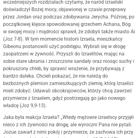
wcześniejszych rozdziałach czytamy, że naród izraelski
doświadczył Bożej mocy, objawionej w czasie przeprawy
przez Jordan oraz podczas zdobywania Jerycha. Później, po
początkowej klęsce spowodowanej grzechem Achana, Bóg
w swojej mocy i mądrości sprawił, że zdobyli także miasto Ai
(Joz 7-8). W tym momencie historii Izraela, mieszkańcy
Gibeonu postanowili użyć podstępu. Wybrali się w drogę
zaopatrzeni w żywność. Przyszli do Izraelitów, mając na
sobie stare ubrania i zniszczone sandały oraz niosąc suchy i
pokruszony chleb, by sprawić wrażenie, że przybywają z
bardzo daleka. Chcieli pokazać, że nie należą do
bezbożnych plemion zamieszkujących ziemię, którą Izraelici
mieli zdobyć. Udawali obcokrajowców, którzy chcą zawrzeć
przymierze z Izraelem, gdyż postrzegają go jako nowego
władcę (Joz 9,9-13).
Jaka była reakcja Izraela? „Wtedy mężowie izraelscy przyjęli
nieco z ich żywności na drogę, ale wyroczni Pana nie pytali.
Jozue zawarł z nimi pokój i przymierze, że zachowa ich przy