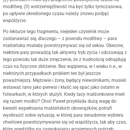
modlitwę; (3) wstrzemięźliwość ma być tylko tymczasowa,
po upływie określonego czasu należy znowu podjąć
współżycie.
Po lekturze tego fragmentu, niejeden czytelnik może
zastanawiać się, dlaczego – z powodu modlitwy – para
małżeńska miałaby powstrzymywać się od seksu. Obecnie,
niektóre pary prowadzą tak aktywny tryb życia i odczuwają z
tego powodu tak duże zmęczenie, że z trudnością odnajdują
czas na fizyczne zbliżenie. Bez wątpienia, w I wieku n.e., w
niektórych przypadkach problem ten był jeszcze
poważniejszy. Mężowie i żony, będący niewolnikami, musieli
wstawać rano jako pierwsi i kłaść się spać jako ostatni w
folwarkach, w których służyli. Kiedy tacy małżonkowie mieli
się razem modlić? Choć Paweł przykłada dużą wagę do
kwestii wypełniania małżeńskich obowiązków, potrafi
wyobrazić sobie sytuację, w której para świadomie wybiera
chwilowe powstrzymywanie się od współżycia, tak aby czas,
który spędziliby na zaspokajaniu wzajemnych potrzeb