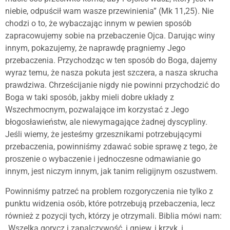
niebie, odpuścił wam wasze przewinienia” (Mk 11,25). Nie
chodzi o to, że wybaczając innym w pewien sposób
zapracowujemy sobie na przebaczenie Ojca. Darując winy
innym, pokazujemy, że naprawdę pragniemy Jego
przebaczenia. Przychodząc w ten sposób do Boga, dajemy
wyraz temu, że nasza pokuta jest szczera, a nasza skrucha
prawdziwa. Chrześcijanie nigdy nie powinni przychodzić do
Boga w taki sposób, jakby mieli dobre układy z
Wszechmocnym, pozwalające im korzystać z Jego
błogosławieństw, ale niewymagające żadnej dyscypliny.
Jeśli wiemy, że jesteśmy grzesznikami potrzebującymi
przebaczenia, powinniśmy zdawać sobie sprawę z tego, że
proszenie o wybaczenie i jednoczesne odmawianie go
innym, jest niczym innym, jak tanim religijnym oszustwem.
Powinniśmy patrzeć na problem rozgoryczenia nie tylko z
punktu widzenia osób, które potrzebują przebaczenia, lecz
również z pozycji tych, którzy je otrzymali. Biblia mówi nam:
„Wszelka gorycz i zapalczywość, i gniew, i krzyk, i