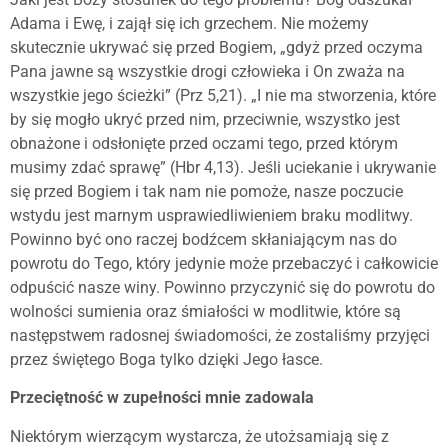
Adama i Ewę, i zajął się ich grzechem. Nie możemy
skutecznie ukrywać się przed Bogiem, „gdyż przed oczyma
Pana jawne są wszystkie drogi człowieka i On zważa na
wszystkie jego ścieżki” (Prz 5,21). „I nie ma stworzenia, które
by się mogło ukryć przed nim, przeciwnie, wszystko jest
obnażone i odsłonięte przed oczami tego, przed którym
musimy zdać sprawę” (Hbr 4,13). Jeśli uciekanie i ukrywanie
się przed Bogiem i tak nam nie pomoże, nasze poczucie
wstydu jest marnym usprawiedliwieniem braku modlitwy.
Powinno być ono raczej bodźcem skłaniającym nas do
powrotu do Tego, który jedynie może przebaczyć i całkowicie
odpuścić nasze winy. Powinno przyczynić się do powrotu do
wolności sumienia oraz śmiałości w modlitwie, które są
następstwem radosnej świadomości, że zostaliśmy przyjęci
przez świętego Boga tylko dzięki Jego łasce.
Przeciętność w zupełności mnie zadowala
Niektórym wierzącym wystarcza, że utożsamiają się z