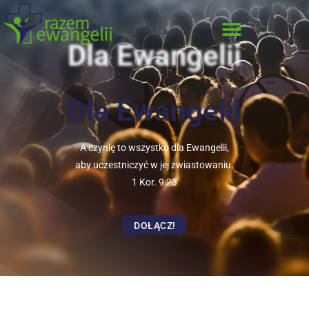
Dla Ewangelii
Dla Ewangelii
A czynię to wszystko dla Ewangelii,
aby uczestniczyć w jej zwiastowaniu.
1 Kor. 9:23
DOŁĄCZ!