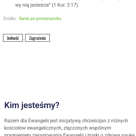
wy nią jesteście” (1 Kor. 3:17).
Źródło:
Świat po protestancku
Jedność
,
Zagrożenia
Kim jesteśmy?
Razem dla Ewangelii jest inicjatywą chrześcijan z różnych
kościołów ewangelicznych, złączonych wspólnym
pragnieniem zwiastowania Ewangelii i troski o zdrową naukę