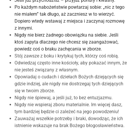
Jeśli już przychodzisz – przyjdź ponury i kwaśny.
Po każdym nabożeństwie powtarzaj sobie: „nic z tego
nie miałem” tak długo, aż zaczniesz w to wierzyć.
Dopiero wtedy wstawaj z miejsca i zaczynaj rozmowę
z innymi.
Nigdy nie bierz żadnego obowiązku na siebie. Jeśli
ktoś zapyta dlaczego nie chcesz się zaangażować,
powiedz coś o braku zachęcania w zborze.
Stój zawsze z boku i krytykuj tych, którzy coś robią.
Odwiedzaj często inne kościoły, aby pokazać innym, że
nie jesteś związany z własnym.
Opowiadaj o cudach i dziełach Bożych dziejących się
gdzie indziej, ale nigdy nie dostrzegaj tych dziejących
się w twoim zborze.
Nigdy nie śpiewaj, a jeśli już, to bez entuzjazmu.
Nigdy nie wspieraj zboru materialnie. Im więcej dasz,
tym bardziej będzie ci zależeć na jego powodzeniu!
Zauważaj wszelkie potrzeby i braki, dowodząc, że ich
istnienie wskazuje na brak Bożego błogosławieństwa.