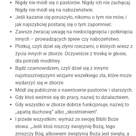
Nigdy nie módl się o pastorów. Nigdy ich nie zachęcaj.
Nigdy nie módl się na nabożeństwie.
Jeśli kazanie cię poruszyło, nikomu o tym nie mów, i
jak najszybciej postaraj się o tym zapomnieć.
Zawsze zwracaj uwagę na niedociągnięcia i potknięcia
innych – prowadzących śpiew czy nabożeństwo.
Plotkuj, czyli dziel się złymi rzeczami, o których wiesz z
życia innych w zborze. Oczywiście z troską w głosie,
dla potrzeb modlitwy.
Bądź czarnowidzem, czyli dziel się z innymi
najstraszniejszymi wizjami wszelkiego zła, które może
wydarzyć się w zborze.
Módl się publicznie o nawrócenie pastorów i starszych.
Gdy ktoś weźmie się do pracy, nazwij to działactwem.
Gdy wszystko w zborze dobrze funkcjonuje, nazwij to
„apatią duchową” albo „skostnieniem”.
I przede wszystkim: wymaż ze swojej Biblii Boże
słowa: „Jeśli ktoś niszczy świątynię Bożą, tego
zniszczy Bóg, albowiem świątynia Boża jest święta, a