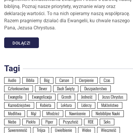
biblijną. Poznaj nasze priorytety, wyznanie wiary oraz
deklarację wartości. To na nich opieramy naszą współpracę.
Razem pragniemy działać dla Ewangelii, ku chwale naszego
Pana, Jezusa Chrystusa.
DOŁĄCZ!
Tagi
Audio
Biblia
Bóg
Carson
Cierpienie
Czas
Członkowstwo
Dever
Duch Święty
Duszpasterstwo
Ewangelia
Ewangelizacja
Grzech
Jedność
Jezus Chrystus
Kaznodziejstwo
Kobieta
Lektura
Liderzy
Małżeństwo
Modlitwa
Mąż
Młodzież
Nawrócenie
Niebiblijne Nauki
Niebo
Piekło
Piper
Przyszłość
RDE
Seks
Suwerenność
Trójca
Uwielbienie
Wideo
Wieczność